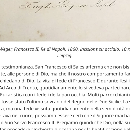
eger, Francesco II, Re di Napoli, 1860, incisione su acciaio, 10 
Leipzig.
 testimonianza, San Francesco di Sales afferma che non bis
e, alle persone di Dio, ma che il nostro comportamento fa
i chiedano di Dio. La vita di fede di Francesco II durante l’esil
 Ad Arco di Trento, quotidianamente lo si vedeva partecipare
Eucaristica con i fedeli della parrocchia. Molti parrocchia
fosse stato l’ultimo sovrano del Regno delle Due Sicilie. La
ta, ma una fede vissuta quotidianamente nella semplicità dell
rtava nel cuore; possiamo essere certi che il Signore mai ha
l Suo Servo Francesco II. Pregiamo quindi che Dio, nella sua
far procedere l’Inchiesta diocesana per la beatificazione de