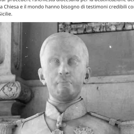
 la Chiesa e il mondo hanno bisogno di testimoni credibili co
cilie.