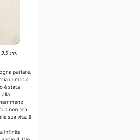
x 9,5 cm,
ogna parlare,
ccia in modo
io è stata
 alla
ni nemmeno
 sua non era
a sua vita. Il
 infinita
l Servo di Dio