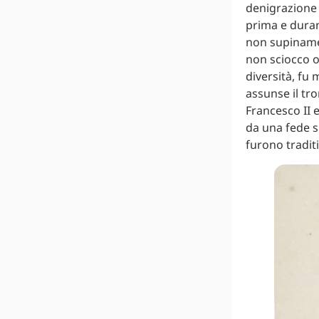
denigrazione 
prima e durant
non supinamen
non sciocco o 
diversità, fu 
assunse il tro
Francesco II 
da una fede s
furono traditi