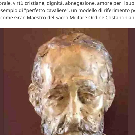
ale, virtù cristiane, dignità, abnegazione, amore per il su
sempio di "perfetto cavaliere", un modello di riferimento per
 come Gran Maestro del Sacro Militare Ordine Costantinian