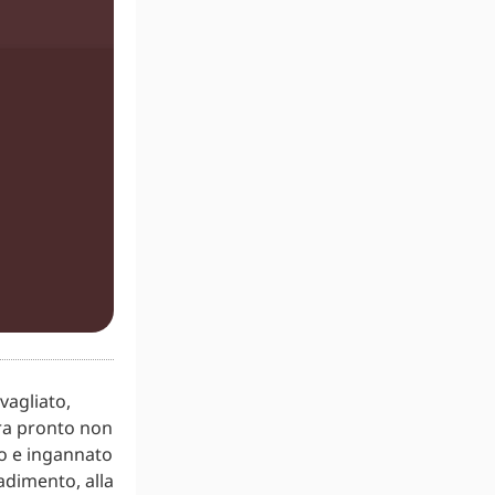
vagliato,
era pronto non
eso e ingannato
adimento, alla