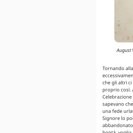
August W
Tornando alla
eccessivament
che gli altri c
proprio così.
Celebrazione 
sapevano che 
una fede urla
Signore lo po
abbandonato i
bontà, voglia 