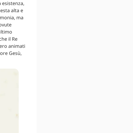
 esistenza,
esta alta e
imonia, ma
dovute
ultimo
che il Re
sero animati
nore Gesù,