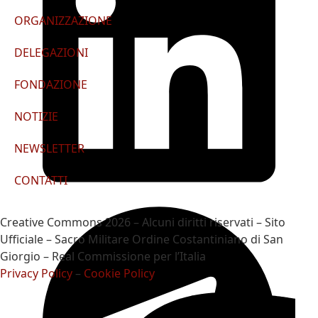
ORGANIZZAZIONE
DELEGAZIONI
FONDAZIONE
NOTIZIE
NEWSLETTER
CONTATTI
Creative Commons 2026 – Alcuni diritti riservati – Sito
Ufficiale – Sacro Militare Ordine Costantiniano di San
Giorgio – Real Commissione per l’Italia
Privacy Policy
–
Cookie Policy