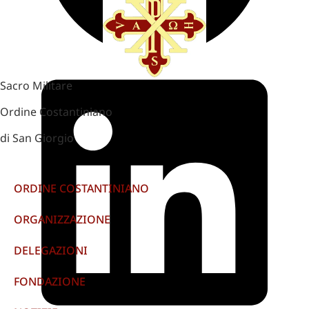
Sacro Militare
Ordine Costantiniano
di San Giorgio
ORDINE COSTANTINIANO
ORGANIZZAZIONE
DELEGAZIONI
FONDAZIONE