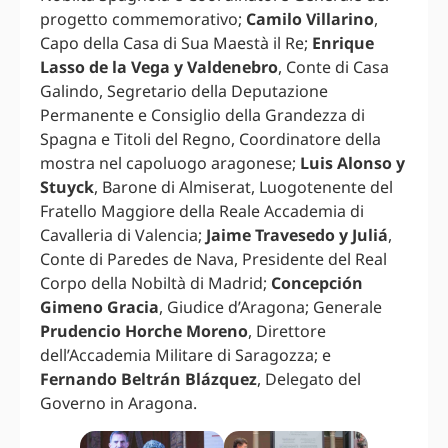
progetto commemorativo;
Camilo Villarino
,
Capo della Casa di Sua Maestà il Re;
Enrique
Lasso de la Vega y Valdenebro
, Conte di Casa
Galindo, Segretario della Deputazione
Permanente e Consiglio della Grandezza di
Spagna e Titoli del Regno, Coordinatore della
mostra nel capoluogo aragonese;
Luis Alonso y
Stuyck
, Barone di Almiserat, Luogotenente del
Fratello Maggiore della Reale Accademia di
Cavalleria di Valencia;
Jaime Travesedo y Juliá
,
Conte di Paredes de Nava, Presidente del Real
Corpo della Nobiltà di Madrid;
Concepción
Gimeno Gracia
, Giudice d’Aragona; Generale
Prudencio Horche Moreno
, Direttore
dell’Accademia Militare di Saragozza; e
Fernando Beltrán Blázquez
, Delegato del
Governo in Aragona.