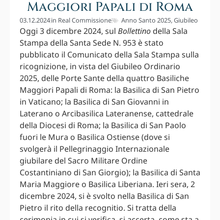
Maggiori Papali di Roma
03.12.2024
in
Real Commissione
Anno Santo 2025
,
Giubileo
Oggi 3 dicembre 2024, sul
Bollettino
della Sala
Stampa della Santa Sede N. 953 è stato
pubblicato il Comunicato della Sala Stampa sulla
ricognizione, in vista del Giubileo Ordinario
2025, delle Porte Sante della quattro Basiliche
Maggiori Papali di Roma: la Basilica di San Pietro
in Vaticano; la Basilica di San Giovanni in
Laterano o Arcibasilica Lateranense, cattedrale
della Diocesi di Roma; la Basilica di San Paolo
fuori le Mura o Basilica Ostiense (dove si
svolgerà il Pellegrinaggio Internazionale
giubilare del Sacro Militare Ordine
Costantiniano di San Giorgio); la Basilica di Santa
Maria Maggiore o Basilica Liberiana. Ieri sera, 2
dicembre 2024, si è svolto nella Basilica di San
Pietro il rito della recognitio. Si tratta della
cerimonia in cui si verifica, si accerta, come sta a