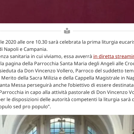
le 2020 alle ore 10.30 sarà celebrata la prima liturgia eucari
i Napoli e Campania.
nza sanitaria in cui viviamo, essa avverrà
in diretta streami
lla pagina della Parrocchia Santa Maria degli Angeli alle Croc
sieduta da Don Vincenzo Vollero, Parroco del suddetto te
Merito della Sacra Milizia e della Cappella Magistrale in Nap
anta Messa perseguirà anche l’obiettivo di essere destinata 
 Parrocchia in capo alla attività pastorale di Don Vincenzo Vo
 le disposizioni delle autorità competenti la liturgia sarà d
opulo sed pro populo”.