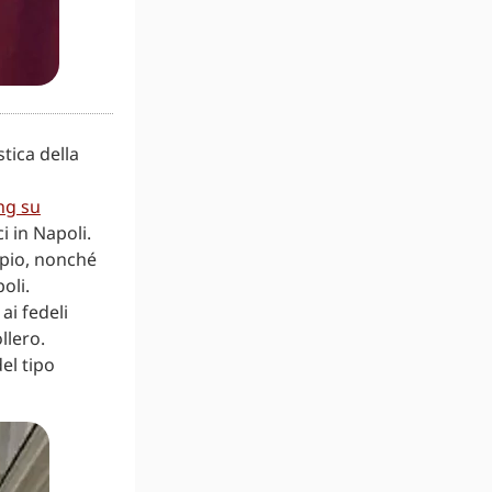
stica della
ng su
i in Napoli.
mpio, nonché
oli.
ai fedeli
llero.
el tipo