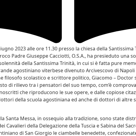
ugno 2023 alle ore 11.30 presso la chiesa della Santissima T
arroco Padre Giuseppe Cacciotti, O.S.A., ha presieduto una s
olennità della Santissima Trinità, in cui si è fatta pure mem
rande agostiniano viterbese divenuto Arcivescovo di Napoli 
e filosofo scolastico e scrittore politico, Giacomo – Doctor 
to di rilievo tra i pensatori del suo tempo, com’è comprova
scritti che riproducono le sue opere, e dalle copiose citaz
ottori della scuola agostiniana ed anche di dottori di altre 
la Santa Messa, in ossequio alla tradizione, sono state distr
dei Cavalieri della Delegazione della Tuscia e Sabina del Sacr
tiniano di San Giorgio le ciambelle benedette, confeziona