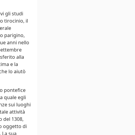
i gli studi
 tirocinio, il
erale
o parigino,
due anni nello
 settembre
ferito alla
ima e la
che lo aiutò
to pontefice
a quale egli
nze sui luoghi
ale attività
o del 1308,
o oggetto di
. La sua