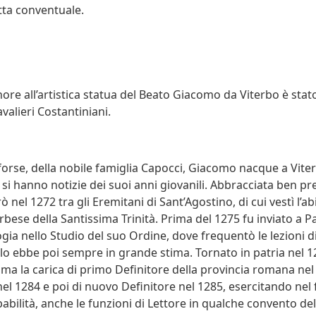
etta conventuale.
onore all’artistica statua del Beato Giacomo da Viterbo è sta
avalieri Costantiniani.
orse, della nobile famiglia Capocci, Giacomo nacque a Viter
i hanno notizie dei suoi anni giovanili. Abbracciata ben pre
rò nel 1272 tra gli Eremitani di Sant’Agostino, di cui vestì l’ab
bese della Santissima Trinità. Prima del 1275 fu inviato a Pa
gia nello Studio del suo Ordine, dove frequentò le lezioni d
o ebbe poi sempre in grande stima. Tornato in patria nel 1
ima la carica di primo Definitore della provincia romana nel
 nel 1284 e poi di nuovo Definitore nel 1285, esercitando nel
abilità, anche le funzioni di Lettore in qualche convento d