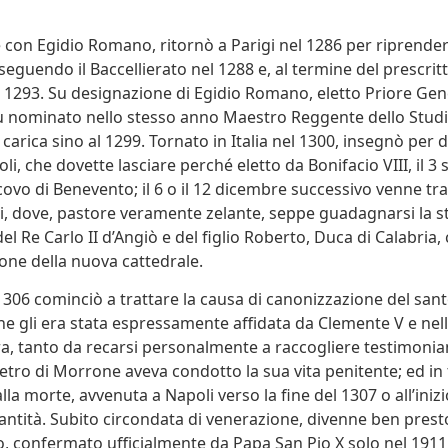
 con Egidio Romano, ritornò a Parigi nel 1286 per riprenderv
seguendo il Baccellierato nel 1288 e, al termine del prescritto
 1293. Su designazione di Egidio Romano, eletto Priore Gen
fu nominato nello stesso anno Maestro Reggente dello Studi
arica sino al 1299. Tornato in Italia nel 1300, insegnò per 
li, che dovette lasciare perché eletto da Bonifacio VIII, il 3
ovo di Benevento; il 6 o il 12 dicembre successivo venne tras
i, dove, pastore veramente zelante, seppe guadagnarsi la st
l Re Carlo II d’Angiò e del figlio Roberto, Duca di Calabria, 
ione della nuova cattedrale.
1306 cominciò a trattare la causa di canonizzazione del san
che gli era stata espressamente affidata da Clemente V e nell
a, tanto da recarsi personalmente a raccogliere testimonia
etro di Morrone aveva condotto la sua vita penitente; ed in t
lla morte, avvenuta a Napoli verso la fine del 1307 o all’inizi
antità. Subito circondata di venerazione, divenne ben prest
o, confermato ufficialmente da Papa San Pio X solo nel 1911