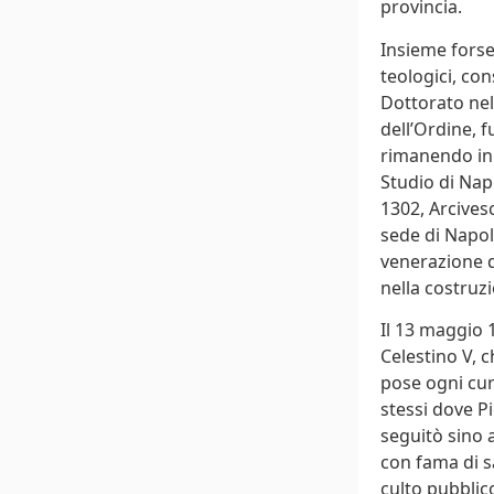
provincia.
Insieme forse
teologici, con
Dottorato nel
dell’Ordine, 
rimanendo in c
Studio di Napo
1302, Arcivesc
sede di Napol
venerazione de
nella costruz
Il 13 maggio 
Celestino V, 
pose ogni cur
stessi dove Pi
seguitò sino a
con fama di s
culto pubblic