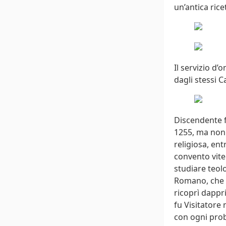
un’antica ric
Il servizio d’
dagli stessi C
Discendente f
1255, ma non s
religiosa, ent
convento viter
studiare teolo
Romano, che l
ricoprì dappr
fu Visitatore
con ogni prob