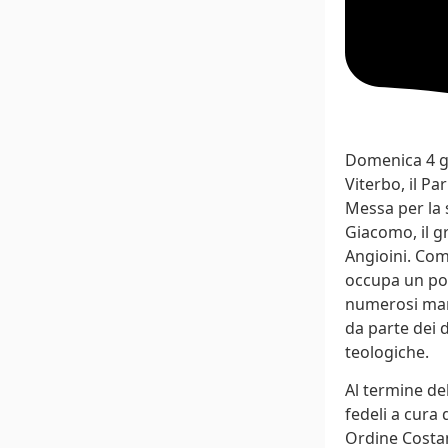
Domenica 4 gi
Viterbo, il P
Messa per la s
Giacomo, il g
Angioini. Com
occupa un pos
numerosi mano
da parte dei d
teologiche.
Al termine del
fedeli a cura 
Ordine Costan