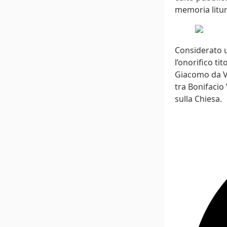
memoria liturg
Considerato u
l’onorifico ti
Giacomo da Vi
tra Bonifacio 
sulla Chiesa.