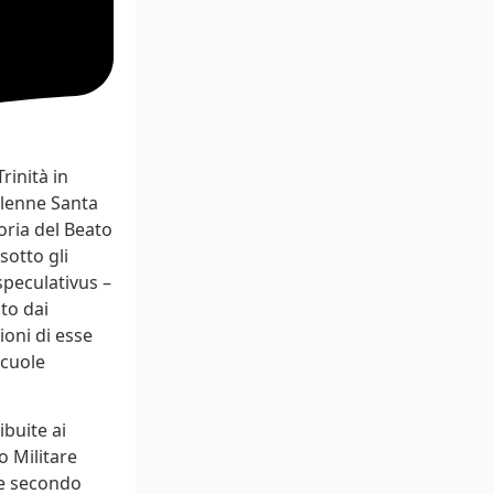
rinità in
olenne Santa
oria del Beato
sotto gli
speculativus –
to dai
ioni di esse
scuole
ibuite ai
o Militare
te secondo