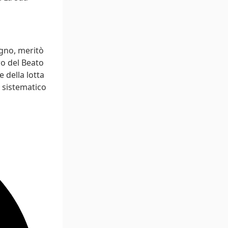
egno, meritò
ro del Beato
e della lotta
o sistematico