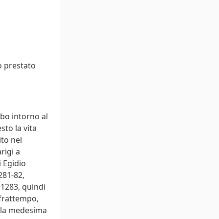
to prestato
bo intorno al
sto la vita
ito nel
rigi a
i Egidio
281-82,
 1283, quindi
 frattempo,
ella medesima