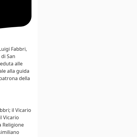
uigi Fabbri,
 di San
eduta alle
le alla guida
 patrona della
ri; il Vicario
l Vicario
a Religione
similiano