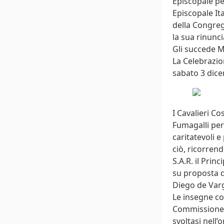
Episcopale per
Episcopale It
della Congreg
la sua rinunci
Gli succede M
La Celebrazio
sabato 3 dice
I Cavalieri C
Fumagalli per
caritatevoli e
ciò, ricorren
S.A.R. il Pri
su proposta de
Diego de Var
Le insegne co
Commissione p
svoltasi nell’