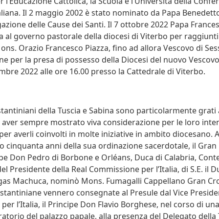
 l’Educazione Cattolica, la Scuola e l’Università della Confe
aliana. Il 2 maggio 2002 è stato nominato da Papa Benedet
azione delle Cause dei Santi. Il 7 ottobre 2022 Papa France
a al governo pastorale della diocesi di Viterbo per raggiunti l
ons. Orazio Francesco Piazza, fino ad allora Vescovo di Se
ne per la presa di possesso della Diocesi del nuovo Vescovo 
mbre 2022 alle ore 16.00 presso la Cattedrale di Viterbo.
ostantiniani della Tuscia e Sabina sono particolarmente grati
 aver sempre mostrato viva considerazione per le loro inten
 per averli coinvolti in molte iniziative in ambito diocesano. 
do cinquanta anni della sua ordinazione sacerdotale, il Gra
ncipe Don Pedro di Borbone e Orléans, Duca di Calabria, Conte
l Presidente della Real Commissione per l’Italia, di S.E. il 
gas Machuca, nominò Mons. Fumagalli Cappellano Gran Cro
stantiniane vennero consegnate al Presule dal Vice Presiden
er l’Italia, il Principe Don Flavio Borghese, nel corso di un
oratorio del palazzo papale, alla presenza del Delegato della 