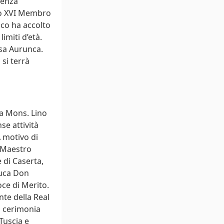
renza
to XVI Membro
sco ha accolto
imiti d’età.
ssa Aurunca.
si terrà
 a Mons. Lino
se attività
A motivo di
n Maestro
 di Caserta,
Duca Don
ce di Merito.
te della Real
a cerimonia
Tuscia e