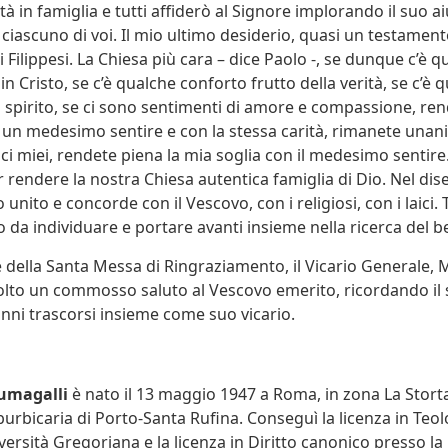
ltà in famiglia e tutti affiderò al Signore implorando il suo ai
ciascuno di voi. Il mio ultimo desiderio, quasi un testament
ai Filippesi. La Chiesa più cara – dice Paolo -, se dunque c’è 
n Cristo, se c’è qualche conforto frutto della verità, se c’è 
spirito, se ci sono sentimenti di amore e compassione, ren
 un medesimo sentire e con la stessa carità, rimanete unan
ci miei, rendete piena la mia soglia con il medesimo sentire.
 rendere la nostra Chiesa autentica famiglia di Dio. Nel dis
 unito e concorde con il Vescovo, con i religiosi, con i laici. T
o da individuare e portare avanti insieme nella ricerca del
 della Santa Messa di Ringraziamento, il Vicario Generale, 
volto un commosso saluto al Vescovo emerito, ricordando il 
anni trascorsi insieme come suo vicario.
umagalli
è nato il 13 maggio 1947 a Roma, in zona La Storta,
burbicaria di Porto-Santa Rufina. Conseguì la licenza in Teol
versità Gregoriana e la licenza in Diritto canonico presso la 