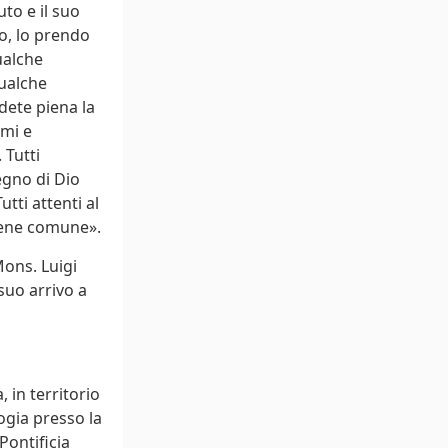
uto e il suo
o, lo prendo
qualche
qualche
dete piena la
imi e
 Tutti
egno di Dio
utti attenti al
 bene comune».
Mons. Luigi
suo arrivo a
 in territorio
ogia presso la
Pontificia