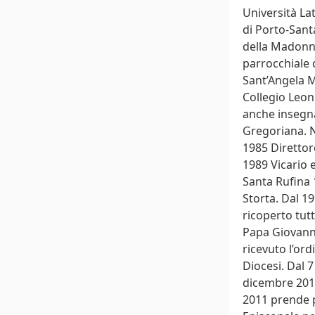
Università La
di Porto-Sant
della Madonna
parrocchiale 
Sant’Angela M
Collegio Leon
anche insegnan
Gregoriana. N
1985 Direttor
1989 Vicario e
Santa Rufina 
Storta. Dal 1
ricoperto tut
Papa Giovanni
ricevuto l’or
Diocesi. Dal 7
dicembre 2010
2011 prende p