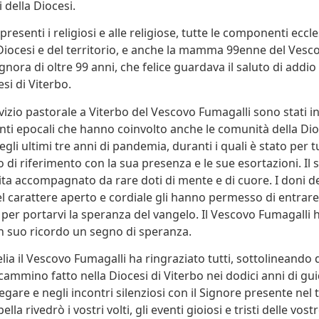
i della Diocesi.
resenti i religiosi e alle religiose, tutte le componenti ecclesia
a Diocesi e del territorio, e anche la mamma 99enne del Vesc
gnora di oltre 99 anni, che felice guardava il saluto di addio 
esi di Viterbo.
rvizio pastorale a Viterbo del Vescovo Fumagalli sono stati i
i epocali che hanno coinvolto anche le comunità della Dio
gli ultimi tre anni di pandemia, duranti i quali è stato per t
 di riferimento con la sua presenza e le sue esortazioni. Il 
ta accompagnato da rare doti di mente e di cuore. I doni de
el carattere aperto e cordiale gli hanno permesso di entrare 
 per portarvi la speranza del vangelo. Il Vescovo Fumagalli h
 suo ricordo un segno di speranza.
lia il Vescovo Fumagalli ha ringraziato tutti, sottolineando 
cammino fatto nella Diocesi di Viterbo nei dodici anni di gui
gare e negli incontri silenziosi con il Signore presente nel
lla rivedrò i vostri volti, gli eventi gioiosi e tristi delle vostre