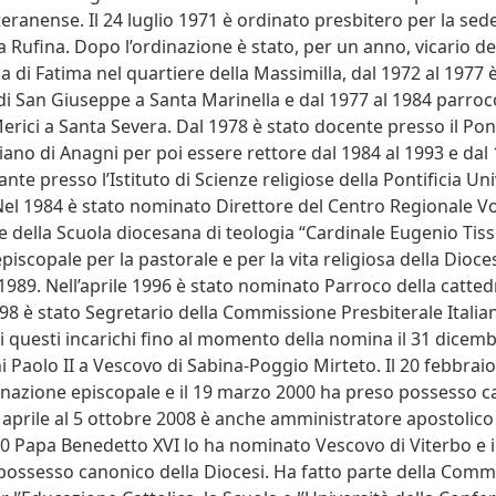
teranense. Il 24 luglio 1971 è ordinato presbitero per la sed
a Rufina. Dopo l’ordinazione è stato, per un anno, vicario de
 di Fatima nel quartiere della Massimilla, dal 1972 al 1977 è
di San Giuseppe a Santa Marinella e dal 1977 al 1984 parroc
erici a Santa Severa. Dal 1978 è stato docente presso il Pont
iano di Anagni per poi essere rettore dal 1984 al 1993 e dal 
te presso l’Istituto di Scienze religiose della Pontificia Uni
el 1984 è stato nominato Direttore del Centro Regionale Vo
e della Scuola diocesana di teologia “Cardinale Eugenio Tiss
piscopale per la pastorale e per la vita religiosa della Dioces
1989. Nell’aprile 1996 è stato nominato Parroco della catted
998 è stato Segretario della Commissione Presbiterale Italia
ti questi incarichi fino al momento della nomina il 31 dicem
 Paolo II a Vescovo di Sabina-Poggio Mirteto. Il 20 febbrai
dinazione episcopale e il 19 marzo 2000 ha preso possesso c
 aprile al 5 ottobre 2008 è anche amministratore apostolico d
 Papa Benedetto XVI lo ha nominato Vescovo di Viterbo e i
ossesso canonico della Diocesi. Ha fatto parte della Comm