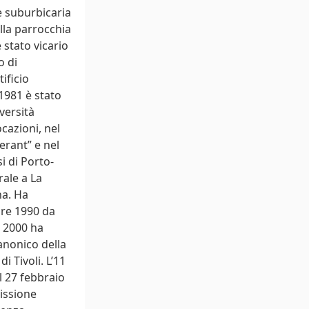
e suburbicaria
lla parrocchia
 stato vicario
o di
ificio
1981 è stato
versità
cazioni, nel
erant” e nel
i di Porto-
rale a La
na. Ha
bre 1990 da
o 2000 ha
anonico della
i Tivoli. L’11
l 27 febbraio
issione