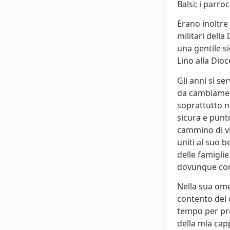
Balsi; i parroc
Erano inoltre p
militari dell
una gentile si
Lino alla Dioc
Gli anni si se
da cambiament
soprattutto ne
sicura e punto
cammino di vi
uniti al suo b
delle famiglie
dovunque con
Nella sua ome
contento del 
tempo per pre
della mia cappe