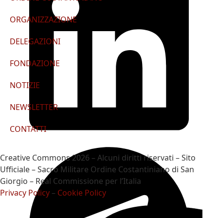
ORGANIZZAZIONE
DELEGAZIONI
FONDAZIONE
NOTIZIE
NEWSLETTER
CONTATTI
Creative Commons 2026 – Alcuni diritti riservati – Sito
Ufficiale – Sacro Militare Ordine Costantiniano di San
Giorgio – Real Commissione per l’Italia
Privacy Policy
–
Cookie Policy