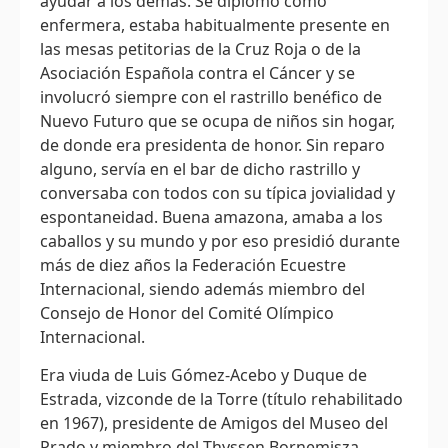
ayudar a los demás. Se diplomó como
enfermera, estaba habitualmente presente en
las mesas petitorias de la Cruz Roja o de la
Asociación Española contra el Cáncer y se
involucró siempre con el rastrillo benéfico de
Nuevo Futuro que se ocupa de niños sin hogar,
de donde era presidenta de honor. Sin reparo
alguno, servía en el bar de dicho rastrillo y
conversaba con todos con su típica jovialidad y
espontaneidad. Buena amazona, amaba a los
caballos y su mundo y por eso presidió durante
más de diez años la Federación Ecuestre
Internacional, siendo además miembro del
Consejo de Honor del Comité Olímpico
Internacional.
Era viuda de Luis Gómez-Acebo y Duque de
Estrada, vizconde de la Torre (título rehabilitado
en 1967), presidente de Amigos del Museo del
Prado y miembro del Thyssen Bornemisza