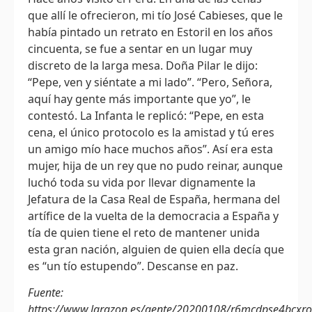
que allí le ofrecieron, mi tío José Cabieses, que le
había pintado un retrato en Estoril en los años
cincuenta, se fue a sentar en un lugar muy
discreto de la larga mesa. Doña Pilar le dijo:
“Pepe, ven y siéntate a mi lado”. “Pero, Señora,
aquí hay gente más importante que yo”, le
contestó. La Infanta le replicó: “Pepe, en esta
cena, el único protocolo es la amistad y tú eres
un amigo mío hace muchos años”. Así era esta
mujer, hija de un rey que no pudo reinar, aunque
luchó toda su vida por llevar dignamente la
Jefatura de la Casa Real de España, hermana del
artífice de la vuelta de la democracia a España y
tía de quien tiene el reto de mantener unida
esta gran nación, alguien de quien ella decía que
es “un tío estupendo”. Descanse en paz.
Fuente:
https://www.larazon.es/gente/20200108/r6mcdpse4bcxr