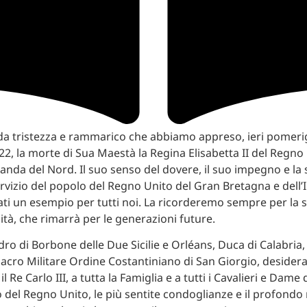
a tristezza e rammarico che abbiamo appreso, ieri pomerig
2, la morte di Sua Maestà la Regina Elisabetta II del Regno
landa del Nord. Il suo senso del dovere, il suo impegno e la 
ervizio del popolo del Regno Unito del Gran Bretagna e dell’
ti un esempio per tutti noi. La ricorderemo sempre per la s
ità, che rimarrà per le generazioni future.
dro di Borbone delle Due Sicilie e Orléans, Duca di Calabria
acro Militare Ordine Costantiniano di San Giorgio, desider
l Re Carlo III, a tutta la Famiglia e a tutti i Cavalieri e Dame 
 del Regno Unito, le più sentite condoglianze e il profond