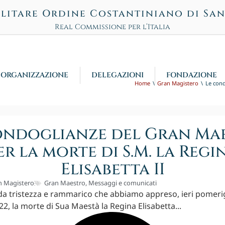
litare Ordine Costantiniano di Sa
Real Commissione per l’Italia
ORGANIZZAZIONE
DELEGAZIONI
FONDAZIONE
Home
Gran Magistero
Le cond
ondoglianze del Gran Ma
er la morte di S.M. la Regi
Elisabetta II
n Magistero
Gran Maestro
,
Messaggi e comunicati
a tristezza e rammarico che abbiamo appreso, ieri pomerig
2, la morte di Sua Maestà la Regina Elisabetta...