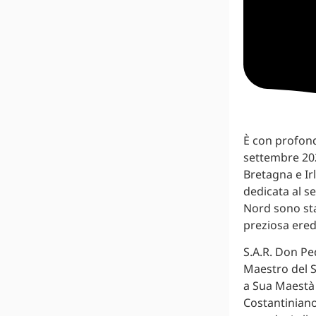
È con profond
settembre 202
Bretagna e Ir
dedicata al s
Nord sono sta
preziosa ered
S.A.R. Don Pe
Maestro del S
a Sua Maestà i
Costantiniano