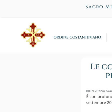
Sacro Mi
ORDINE COSTANTINIANO
Le c
p
08.09.2022
in
Gra
È con profond
settembre 202