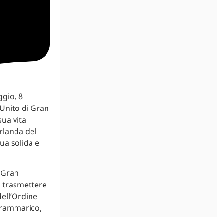
gio, 8
 Unito di Gran
sua vita
Irlanda del
ua solida e
, Gran
a trasmettere
dell’Ordine
o rammarico,