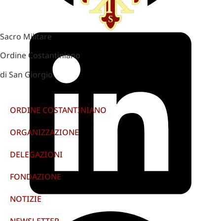
Sacro Militare
Ordine Costantiniano
di San Giorgio
ORDINE COSTANTINIANO
ORGANIZZAZIONE
DELEGAZIONI
FONDAZIONE
NOTIZIE
NEWSLETTER