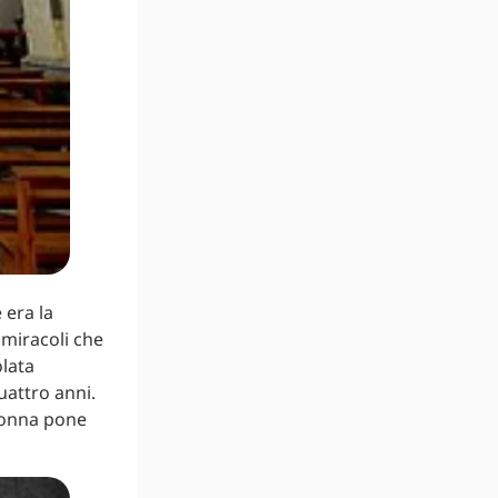
 era la
 miracoli che
lata
attro anni.
adonna pone