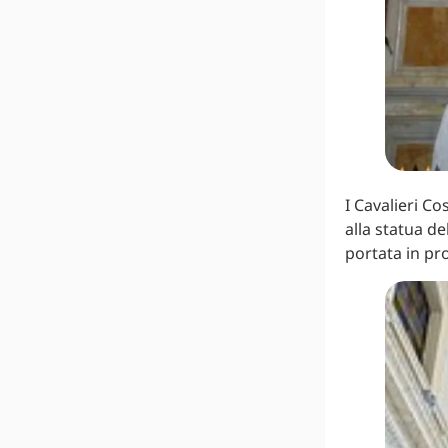
I Cavalieri Co
alla statua d
portata in pr