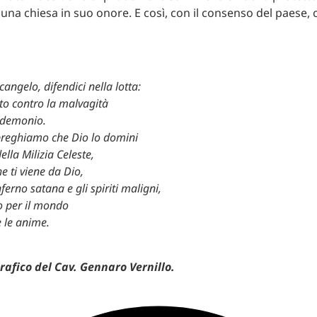
 una chiesa in suo onore. E così, con il consenso del paese, c
angelo, difendici nella lotta:
uto contro la malvagità
l demonio.
preghiamo che Dio lo domini
ella Milizia Celeste,
he ti viene da Dio,
nferno satana e gli spiriti maligni,
o per il mondo
e le anime.
grafico del Cav. Gennaro Vernillo.