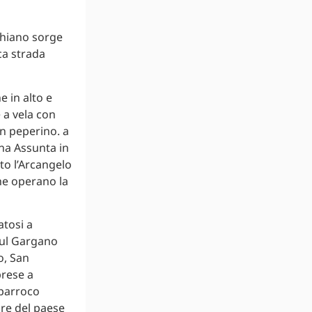
chiano sorge
ca strada
e in alto e
 a vela con
in peperino. a
na Assunta in
lto l’Arcangelo
che operano la
tosi a
sul Gargano
o, San
prese a
 parroco
re del paese