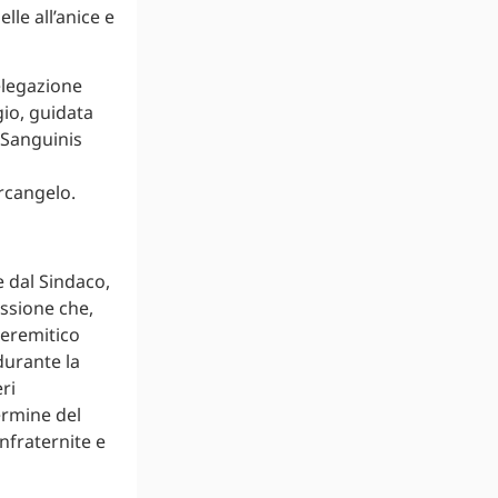
lle all’anice e
elegazione
gio, guidata
 Sanguinis
rcangelo.
e dal Sindaco,
ssione che,
 eremitico
durante la
ri
termine del
onfraternite e