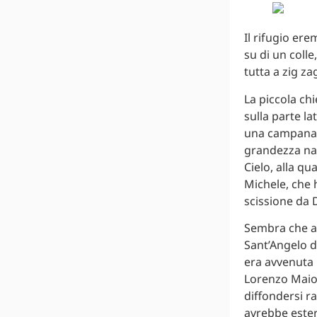
Il rifugio er
su di un colle
tutta a zig za
La piccola chi
sulla parte l
una campana. 
grandezza nat
Cielo, alla qu
Michele, che 
scissione da D
Sembra che a 
Sant’Angelo d
era avvenuta 
Lorenzo Maior
diffondersi ra
avrebbe ester