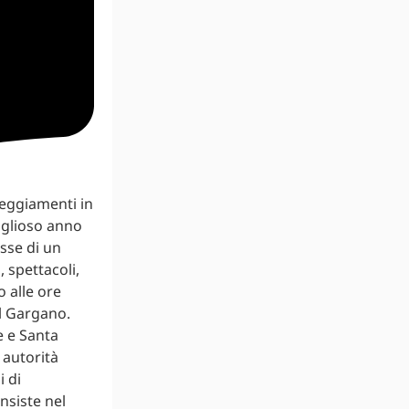
teggiamenti in
iglioso anno
esse di un
, spettacoli,
o alle ore
ul Gargano.
e e Santa
 autorità
i di
nsiste nel