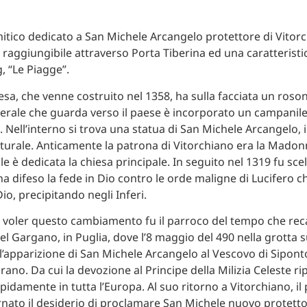
emitico dedicato a San Michele Arcangelo protettore di Vitor
, raggiungibile attraverso Porta Tiberina ed una caratteristi
g, “Le Piagge”.
esa, che venne costruito nel 1358, ha sulla facciata un roson
aterale che guarda verso il paese è incorporato un campanile
Nell’interno si trova una statua di San Michele Arcangelo, 
urale. Anticamente la patrona di Vitorchiano era la Madon
ale è dedicata la chiesa principale. In seguito nel 1319 fu sce
ha difeso la fede in Dio contro le orde maligne di Lucifero 
io, precipitando negli Inferi.
voler questo cambiamento fu il parroco del tempo che reca
el Gargano, in Puglia, dove l’8 maggio del 490 nella grotta 
l’apparizione di San Michele Arcangelo al Vescovo di Sipont
ano. Da cui la devozione al Principe della Milizia Celeste ri
pidamente in tutta l’Europa. Al suo ritorno a Vitorchiano, il
nato il desiderio di proclamare San Michele nuovo protetto