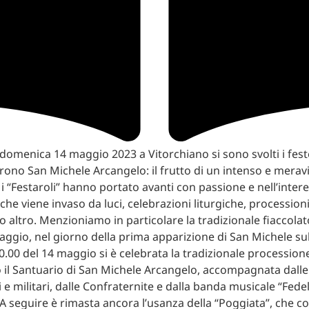
 domenica 14 maggio 2023 a Vitorchiano si sono svolti i fes
rono San Michele Arcangelo: il frutto di un intenso e merav
 i “Festaroli” hanno portato avanti con passione e nell’inter
che viene invaso da luci, celebrazioni liturgiche, processioni
 altro. Menzioniamo in particolare la tradizionale fiaccolat
maggio, nel giorno della prima apparizione di San Michele s
10.00 del 14 maggio si è celebrata la tradizionale procession
il Santuario di San Michele Arcangelo, accompagnata dalle
ili e militari, dalle Confraternite e dalla banda musicale “Fedel
 A seguire è rimasta ancora l’usanza della “Poggiata”, che co