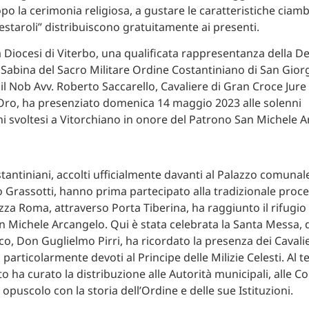
po la cerimonia religiosa, a gustare le caratteristiche ciambe
“Festaroli” distribuiscono gratuitamente ai presenti.
la Diocesi di Viterbo, una qualificata rappresentanza della D
e Sabina del Sacro Militare Ordine Costantiniano di San Gior
 il Nob Avv. Roberto Saccarello, Cavaliere di Gran Croce Jure
Oro, ha presenziato domenica 14 maggio 2023 alle solenni
i svoltesi a Vitorchiano in onore del Patrono San Michele A
stantiniani, accolti ufficialmente davanti al Palazzo comunal
 Grassotti, hanno prima partecipato alla tradizionale proce
azza Roma, attraverso Porta Tiberina, ha raggiunto il rifugio
n Michele Arcangelo. Qui è stata celebrata la Santa Messa, 
co, Don Guglielmo Pirri, ha ricordato la presenza dei Cavalie
 particolarmente devoti al Principe delle Milizie Celesti. Al 
ato ha curato la distribuzione alle Autorità municipali, alle C
n opuscolo con la storia dell’Ordine e delle sue Istituzioni.