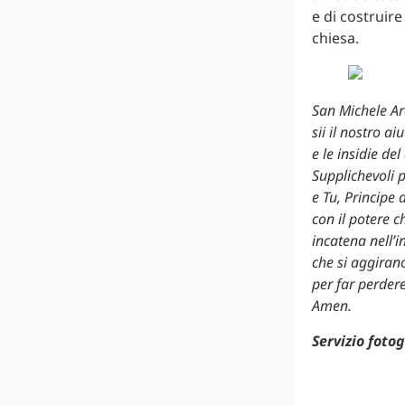
e di costruire
chiesa.
San Michele Arc
sii il nostro ai
e le insidie de
Supplichevoli 
e Tu, Principe d
con il potere c
incatena nell’i
che si aggiran
per far perder
Amen.
Servizio foto