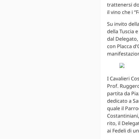
trattenersi do
il vino che i 
Su invito del
della Tuscia 
dal Delegato,
con Placca d’
manifestazion
I Cavalieri Co
Prof. Ruggero
partita da Pi
dedicato a Sa
quale il Parro
Costantiniani,
rito, il Deleg
ai Fedeli di u