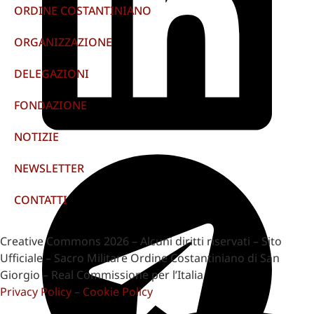
ORDINE COSTANTINIANO
ORGANIZZAZIONE
DELEGAZIONI
FONDAZIONE
NOTIZIE
NEWSLETTER
CONTATTI
Creative Commons 2026 – Alcuni diritti riservati – Sito
Ufficiale – Sacro Militare Ordine Costantiniano di San
Giorgio – Real Commissione per l’Italia
Privacy Policy
–
Cookie Policy