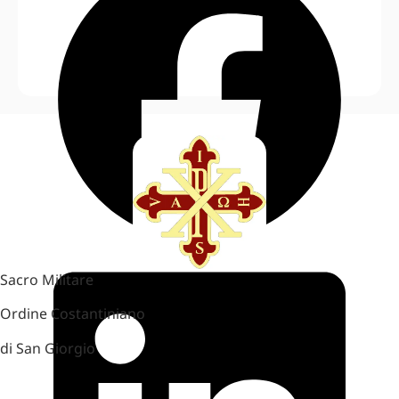
Sacro Militare
Ordine Costantiniano
di San Giorgio