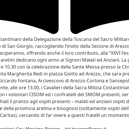
ostantiniani della Delegazione della Toscana del Sacro Milita
di San Giorgio, raccogliendo l’invito della Sezione di Arezz
eciperanno, offrendo anche il loro contributo, alla “XXVI Fes
i aretini dedicano ogni anno ai Signori Malati ed Anziani. La
 ore 10.30 con la celebrazione della Sante Messa presso la Ch
nta Margherita Redi in piazza Giotto ad Arezzo, che sara pr
Riccardo Fontana, Arcivescovo di Arezzo-Cortona e Sansepol
e, alle ore 13.00, i Cavalieri della Sacra Milizia Costantinia
n i volontari CISOM ed i confratelli del SMOM presenti, ser
hiali il pranzo agli ospiti presenti – malati ed anziani ospiti 
ie della provincia aretina e bisognosi (solitamente ospiti de
a Caritas), cercando di far vivere a questi fratelli un momento
rmazioni: Cav. Massimo Planera – del.toscana@smoc.it