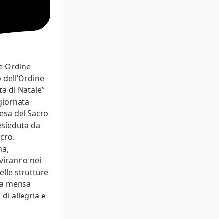
re Ordine
o dell’Ordine
ta di Natale”
 giornata
iesa del Sacro
esieduta da
cro.
na,
viranno nei
delle strutture
lla mensa
 di allegria e