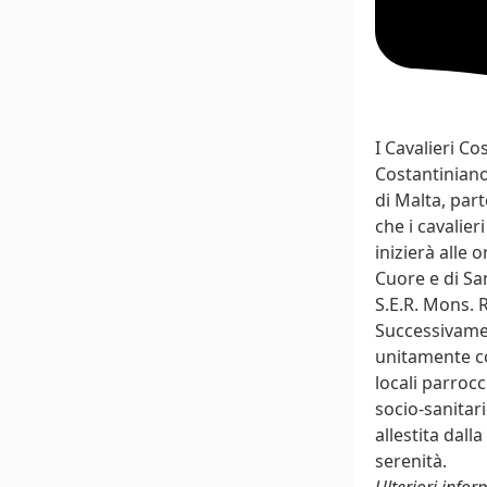
I Cavalieri C
Costantiniano 
di Malta, part
che i cavalier
inizierà alle
Cuore e di Sa
S.E.R. Mons. 
Successivament
unitamente co
locali parrocc
socio-sanitar
allestita dall
serenità.
Ulteriori info