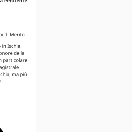
na Penitente
i di Merito
in Ischia.
onore della
n particolare
agistrale
schia, ma più
e.