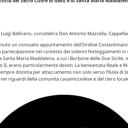
tificia del Sacro Cuore di Gesù e di Santa Maria Maddale
Luigi Ballirano, concelebra Don Antonio Mazzella, Cappellan
nuto un consueto appuntamento dell’Ordine Costantiniano 
a partecipazione nel contesto dei solenni festeggiamenti in 
a Santa Maria Maddalena, a cui i Borbone delle Due Sicilie, i
co II, erano particolarmente devoti. La beneamata Reale e M
 sempre distinta per attaccamento non solo verso l’Isola di I
 nei riguardi della comunità casamicciolese e del clero local