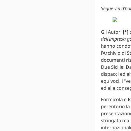
Segue vin d’h
Gli Autori
[*]
dell’impresa ga
hanno condott
l’Archivio di 
documenti risa
Due Sicilie. D
dispacci ed al
equivoci, i “v
ed alla conseg
Formicola e R
perentorio la
presentazione
stringata ma 
internazional