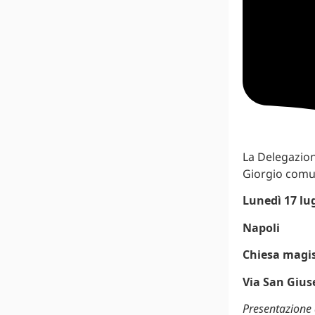
La Delegazion
Giorgio comun
Lunedì 17 lug
Napoli
Chiesa magis
Via San Gius
Presentazione 