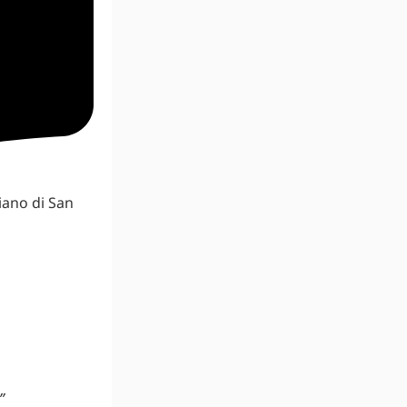
iano di San
”