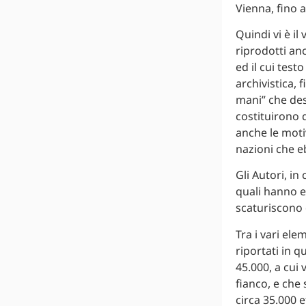
Vienna, fino a
Quindi vi è il
riprodotti an
ed il cui tes
archivistica, 
mani” che des
costituirono q
anche le motiv
nazioni che e
Gli Autori, in
quali hanno ev
scaturiscono 
Tra i vari el
riportati in q
45.000, a cui 
fianco, e che
circa 35.000 e