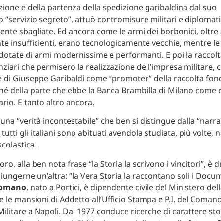
zione e della partenza della spedizione garibaldina dal suo
o “servizio segreto”, attuò contromisure militari e diplomati
ente sbagliate. Ed ancora come le armi dei borbonici, oltre
 insufficienti, erano tecnologicamente vecchie, mentre le
dotate di armi modernissime e performanti. E poi la raccolt
anziari che permisero la realizzazione dell’impresa militare, c
di Giuseppe Garibaldi come “promoter” della raccolta fondi 
 della parte che ebbe la Banca Brambilla di Milano come c
ario. E tanto altro ancora.
 una “verità incontestabile” che ben si distingue dalla “narr
i tutti gli italiani sono abituati avendola studiata, più volte, 
scolastica.
ro, alla ben nota frase “la Storia la scrivono i vincitori”, è
ungerne un’altra: “la Vera Storia la raccontano soli i Docum
 Romano
, nato a Portici, è dipendente civile del Ministero del
e le mansioni di Addetto all’Ufficio Stampa e P.I. del Coman
ilitare a Napoli. Dal 1977 conduce ricerche di carattere sto