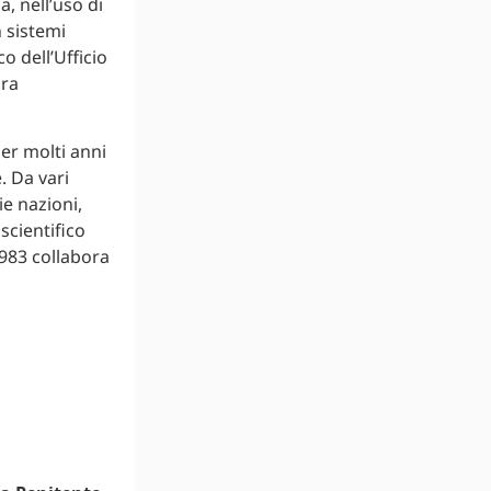
a, nell’uso di
 sistemi
o dell’Ufficio
ora
er molti anni
. Da vari
ie nazioni,
scientifico
1983 collabora