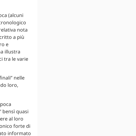
oca (alcuni
cronologico
relativa nota
critto a più
ro e
a illustra
i tra le varie
inali” nelle
ndo loro,
epoca
e” bensì quasi
ere al loro
onico forte di
tato informato