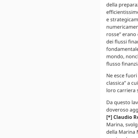
della prepara
efficientissim
e strategicam
numericamente
rosse” erano 
dei flussi fin
fondamentale 
mondo, nonché
flusso finanzi
Ne esce fuori
classica” a cu
loro carriera 
Da questo lavo
doveroso aggi
[*] Claudio
Marina, svolg
della Marina M