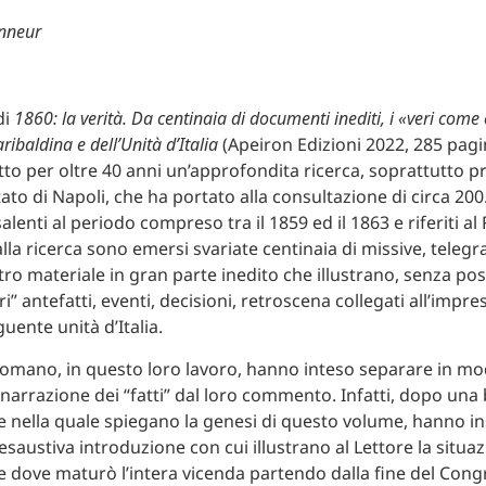
onneur
di
1860: la verità. Da centinaia di documenti inediti, i «veri come
ribaldina e dell’Unità d’Italia
(Apeiron Edizioni 2022, 285 pag
o per oltre 40 anni un’approfondita ricerca, soprattutto p
Stato di Napoli, che ha portato alla consultazione di circa 20
lenti al periodo compreso tra il 1859 ed il 1863 e riferiti al
alla ricerca sono emersi svariate centinaia di missive, teleg
tro materiale in gran parte inedito che illustrano, senza poss
eri” antefatti, eventi, decisioni, retroscena collegati all’impr
uente unità d’Italia.
omano, in questo loro lavoro, hanno inteso separare in mo
 narrazione dei “fatti” dal loro commento. Infatti, dopo una
 nella quale spiegano la genesi di questo volume, hanno in
esaustiva introduzione con cui illustrano al Lettore la situa
e dove maturò l’intera vicenda partendo dalla fine del Cong