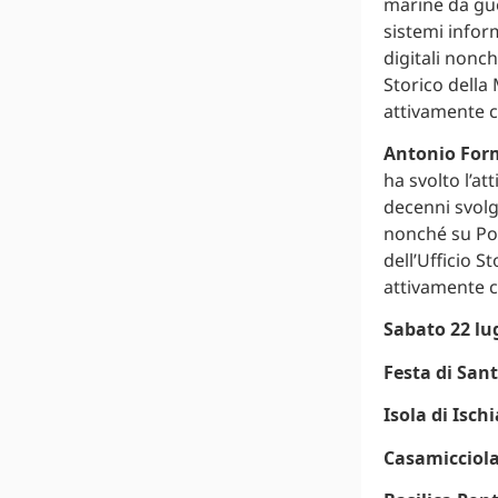
marine da guer
sistemi infor
digitali nonch
Storico della 
attivamente co
Antonio For
ha svolto l’at
decenni svolge
nonché su Por
dell’Ufficio S
attivamente c
Sabato 22 lug
Festa di San
Isola di Ischi
Casamicciol