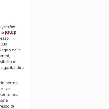
 e perché»
ine
[
QUI
]
)
resso
0.000
 Regno delle
rammi,
ibilità di
esa garibaldina
do netto e
 breve
serito una
zione
resso di