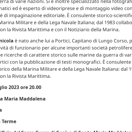
ra di varie nazioni. Si è inoltre specializzato nella fotografi
matici ed è esperto di videoriprese e di montaggio video con
é di impaginazione editoriale. È consulente storico-scientific
Marina Militare e della Lega Navale Italiana; dal 1983 collab
n la Rivista Marittima e con il Notiziario della Marina.
micola
è nato anche lui a Portici, Capitano di Lungo Corso, p
tività di funzionario per alcune importanti società petrolifere
 ricerche di carattere storico sulle marine da guerra di var
tici con la pubblicazione di testi monografici. È consulente 
torico della Marina Militare e della Lega Navale Italiana: dal 
on la Rivista Marittima.
lio 2023 ore 20.00
ta Maria Maddalena
a
a Terme