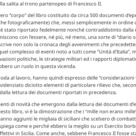
lla salita al trono partenopeo di Francesco II.
 vero “corpo” del libro costituito da circa 500 documenti d’ep
che fotograficamente) che, messi semplicemente in ordine 
to è stato riportato fedelmente nonché contraddistinto dalla 
finiscono con l’essere, né più, né meno, una sorte di “diario s
crive non solo la cronaca degli avvenimenti che precedette
uel complesso di eventi noto a tutti come “Unità d’Italia”, m
azioni politiche, le strategie militari ed i rapporti diplomatic
bbero un ruolo in questa vicenda.
 coda al lavoro, hanno quindi espresso delle “considerazioni f
idenziato diciotto elementi di particolare rilievo che, seco
dalla lettura dei documenti riportati in precedenza.
ementi di novità che emergono dalla lettura dei documenti d’
uesto libro, vi è la dimostrazione che i “mille non erano mill
vanno aggiunti le migliaia di siciliani che scelsero di combatt
 spiega come e perché ebbero la meglio su un Esercito borb
ffettivi in Sicilia. Come anche, sebbene Francesco II fosse s