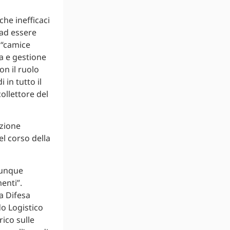
che inefficaci
 ad essere
 “camice
a e gestione
on il ruolo
in tutto il
ollettore del
azione
nel corso della
 dunque
enti”.
la Difesa
do Logistico
rico sulle