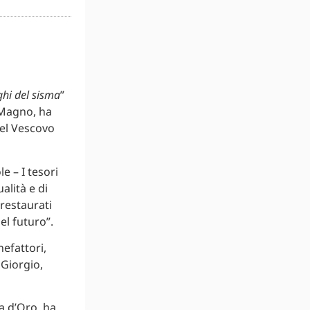
ghi del sisma
”
o Magno, ha
del Vescovo
e – I tesori
alità e di
restaurati
el futuro”.
nefattori,
Giorgio,
a d’Oro, ha