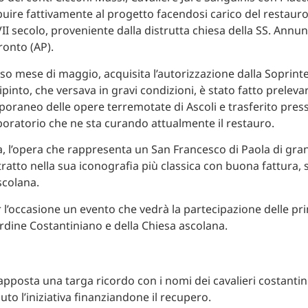
buire fattivamente al progetto facendosi carico del restauro
VII secolo, proveniente dalla distrutta chiesa della SS. Annun
ronto (AP).
rso mese di maggio, acquisita l’autorizzazione dalla Soprin
dipinto, che versava in gravi condizioni, è stato fatto preleva
oraneo delle opere terremotate di Ascoli e trasferito pres
aboratorio che ne sta curando attualmente il restauro.
 l’opera che rappresenta un San Francesco di Paola di gra
ratto nella sua iconografia più classica con buona fattura, s
scolana.
 l’occasione un evento che vedrà la partecipazione delle pri
Ordine Costantiniano e della Chiesa ascolana.
 apposta una targa ricordo con i nomi dei cavalieri costantin
to l’iniziativa finanziandone il recupero.