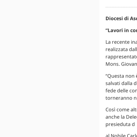
Diocesi di As
“Lavori in co
La recente in
realizzata da
rappresentato
Mons. Giovann
“Questa non è
salvati dalla 
fede delle co
torneranno ne
Così come altr
anche la Del
presieduta d
al Nobile Carl