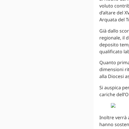
voluto contri
d’altare del X
Arquata del T
Già dallo sco
regionale, il 
deposito temp
qualificato l
Quanto prima,
dimensioni rit
alla Diocesi a
Si auspica per
cariche dell’
Inoltre verrà
hanno sostenu