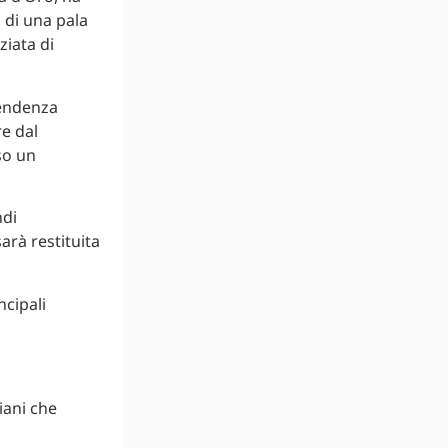
 di una pala
ziata di
tendenza
re dal
so un
ndi
arà restituita
ncipali
iani che