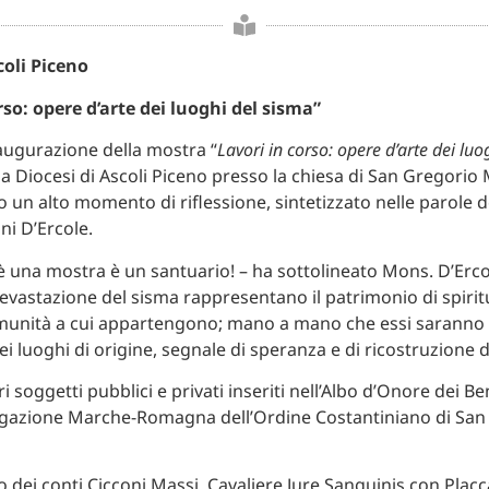
coli Piceno
rso: opere d’arte dei luoghi del sisma”
augurazione della mostra “
Lavori in corso: opere d’arte dei luo
lla Diocesi di Ascoli Piceno presso la chiesa di San Gregori
 un alto momento di riflessione, sintetizzato nelle parole 
i D’Ercole.
 una mostra è un santuario! – ha sottolineato Mons. D’Ercol
devastazione del sisma rappresentano il patrimonio di spiritu
munità a cui appartengono; mano a mano che essi saranno 
i luoghi di origine, segnale di speranza e di ricostruzione d
i soggetti pubblici e privati inseriti nell’Albo d’Onore dei Be
egazione Marche-Romagna dell’Ordine Costantiniano di San 
o dei conti Cicconi Massi, Cavaliere Jure Sanguinis con Placc