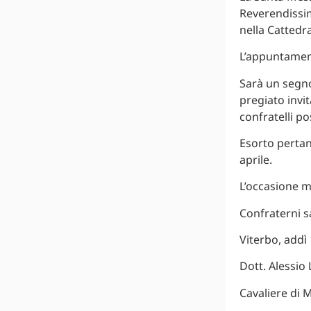
Reverendissim
nella Cattedra
L’appuntament
Sarà un segno
pregiato invit
confratelli po
Esorto pertan
aprile.
L’occasione m
Confraterni s
Viterbo, addì 
Dott. Alessio
Cavaliere di 