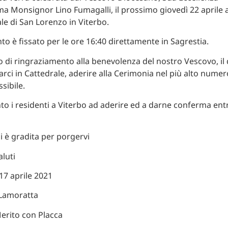
a Monsignor Lino Fumagalli, il prossimo giovedì 22 aprile a
le di San Lorenzo in Viterbo.
o è fissato per le ore 16:40 direttamente in Sagrestia.
 di ringraziamento alla benevolenza del nostro Vescovo, il q
arci in Cattedrale, aderire alla Cerimonia nel più alto numer
ssibile.
to i residenti a Viterbo ad aderire ed a darne conferma ent
i è gradita per porgervi
aluti
17 aprile 2021
 Lamoratta
Merito con Placca