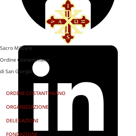
Sacro Militare
Ordine Costantiniano
di San Giorgio
ORDINE COSTANTINIANO
ORGANIZZAZIONE
DELEGAZIONI
FONDAZIONE