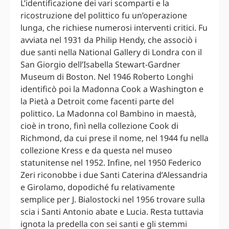
L’identificazione dei vari scomparti e la
ricostruzione del polittico fu un’operazione
lunga, che richiese numerosi interventi critici. Fu
avviata nel 1931 da Philip Hendy, che associò i
due santi nella National Gallery di Londra con il
San Giorgio dell’Isabella Stewart-Gardner
Museum di Boston. Nel 1946 Roberto Longhi
identificò poi la Madonna Cook a Washington e
la Pietà a Detroit come facenti parte del
polittico. La Madonna col Bambino in maestà,
cioè in trono, finì nella collezione Cook di
Richmond, da cui prese il nome, nel 1944 fu nella
collezione Kress e da questa nel museo
statunitense nel 1952. Infine, nel 1950 Federico
Zeri riconobbe i due Santi Caterina d’Alessandria
e Girolamo, dopodiché fu relativamente
semplice per J. Bialostocki nel 1956 trovare sulla
scia i Santi Antonio abate e Lucia. Resta tuttavia
ignota la predella con sei santi e gli stemmi