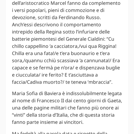
dell’aristocratico Marcel fanno da complemento
i versi popolari, pieni di commozione e di
devozione, scritti da Ferdinando Russo.
Anch’essi descrivono il comportamento
intrepido della Regina sotto l’infuriare delle
batterie piemontesi del Generale Cialdini: “Cu
chillo cappellino ‘a cacciatora,/vui qua Riggina!
Chilla era una fata!/e t’era buonaurio e t’era
sora,/quannu cchiù scassiava ‘a cannunata!/ Era
capace e se fermà pe n’ora/ e dispenzava buglie
e ciucculata/ ire ferito? E t’asciuttava a
faccia/Cadiva muorto?/ te teneva ‘mbraccia”.
Maria Sofia di Baviera è indissolubilmente legata
al nome di Francesco II dai cento giorni di Gaeta,
una delle pagine militari che fanno più onore ai
“vinti” della storia d’Italia, che di questa storia
fanno parte insieme ai vincitori.
Ma fedeltà alla parola data e rispetto della