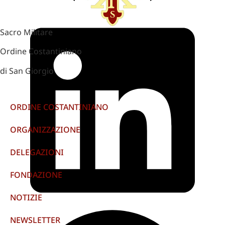
Sacro Militare
Ordine Costantiniano
di San Giorgio
ORDINE COSTANTINIANO
ORGANIZZAZIONE
DELEGAZIONI
FONDAZIONE
NOTIZIE
NEWSLETTER