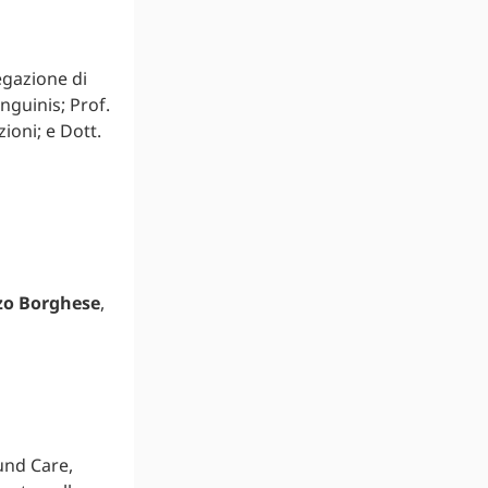
egazione di
anguinis; Prof.
ioni; e Dott.
zo Borghese
,
ound Care,