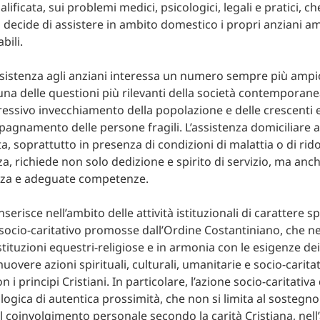
lificata, sui problemi medici, psicologici, legali e pratici, ch
i decide di assistere in ambito domestico i propri anziani a
ili.
assistenza agli anziani interessa un numero sempre più ampio
na delle questioni più rilevanti della società contemporane
ressivo invecchiamento della popolazione e delle crescenti 
agnamento delle persone fragili. L’assistenza domiciliare ai
a, soprattutto in presenza di condizioni di malattia o di rid
za, richiede non solo dedizione e spirito di servizio, ma anc
za e adeguate competenze.
 inserisce nell’ambito delle attività istituzionali di carattere sp
socio-caritativo promosse dall’Ordine Costantiniano, che nel
stituzioni equestri-religiose e in armonia con le esigenze dei
overe azioni spirituali, culturali, umanitarie e socio-caritat
 i principi Cristiani. In particolare, l’azione socio-caritativa 
logica di autentica prossimità, che non si limita al sostegno
il coinvolgimento personale secondo la carità Cristiana, nell