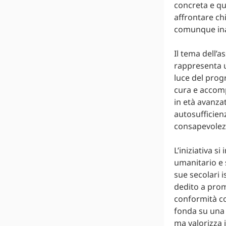
concreta e qua
affrontare ch
comunque inab
Il tema dell’
rappresenta u
luce del prog
cura e accomp
in età avanzat
autosufficien
consapevolez
L’iniziativa si
umanitario e 
sue secolari i
dedito a promu
conformità con
fonda su una 
ma valorizza 