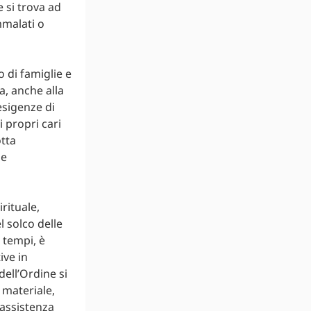
e si trova ad
mmalati o
 di famiglie e
a, anche alla
esigenze di
 propri cari
otta
he
irituale,
 solco delle
 tempi, è
ive in
dell’Ordine si
 materiale,
’assistenza