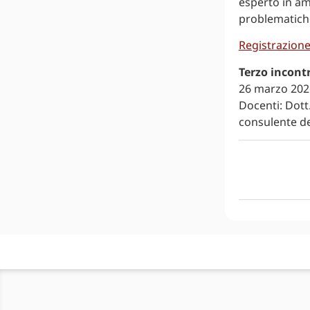
esperto in amb
problematiche 
Registrazion
Terzo incont
26 marzo 2026
Docenti: Dott
consulente de