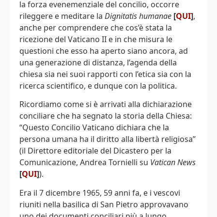
la forza evenemenziale del concilio, occorre
rileggere e meditare la
Dignitatis humanae
[
QUI
]
,
anche per comprendere che cos’è stata la
ricezione del Vaticano II e in che misura le
questioni che esso ha aperto siano ancora, ad
una generazione di distanza, l’agenda della
chiesa sia nei suoi rapporti con l’etica sia con la
ricerca scientifico, e dunque con la politica.
Ricordiamo come si è arrivati alla dichiarazione
conciliare che ha segnato la storia della Chiesa:
“Questo Concilio Vaticano dichiara che la
persona umana ha il diritto alla libertà religiosa”
(il Direttore editoriale del Dicastero per la
Comunicazione, Andrea Tornielli su
Vatican News
[
QUI
]
).
Era il 7 dicembre 1965, 59 anni fa, e i vescovi
riuniti nella basilica di San Pietro approvavano
uno dei documenti conciliari più a lungo