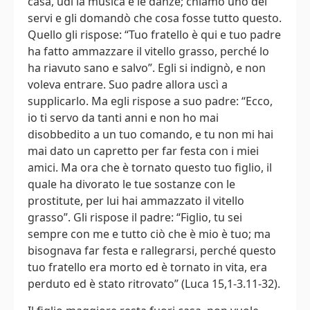
casa, udì la musica e le danze; chiamò uno dei
servi e gli domandò che cosa fosse tutto questo.
Quello gli rispose: “Tuo fratello è qui e tuo padre
ha fatto ammazzare il vitello grasso, perché lo
ha riavuto sano e salvo”. Egli si indignò, e non
voleva entrare. Suo padre allora uscì a
supplicarlo. Ma egli rispose a suo padre: “Ecco,
io ti servo da tanti anni e non ho mai
disobbedito a un tuo comando, e tu non mi hai
mai dato un capretto per far festa con i miei
amici. Ma ora che è tornato questo tuo figlio, il
quale ha divorato le tue sostanze con le
prostitute, per lui hai ammazzato il vitello
grasso”. Gli rispose il padre: “Figlio, tu sei
sempre con me e tutto ciò che è mio è tuo; ma
bisognava far festa e rallegrarsi, perché questo
tuo fratello era morto ed è tornato in vita, era
perduto ed è stato ritrovato” (Luca 15,1-3.11-32).