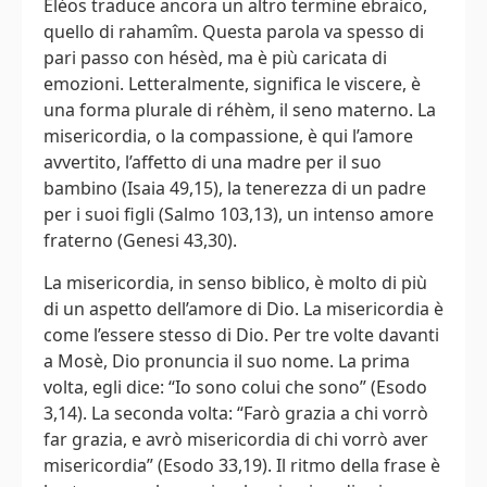
Éléos traduce ancora un altro termine ebraico,
quello di rahamîm. Questa parola va spesso di
pari passo con hésèd, ma è più caricata di
emozioni. Letteralmente, significa le viscere, è
una forma plurale di réhèm, il seno materno. La
misericordia, o la compassione, è qui l’amore
avvertito, l’affetto di una madre per il suo
bambino (Isaia 49,15), la tenerezza di un padre
per i suoi figli (Salmo 103,13), un intenso amore
fraterno (Genesi 43,30).
La misericordia, in senso biblico, è molto di più
di un aspetto dell’amore di Dio. La misericordia è
come l’essere stesso di Dio. Per tre volte davanti
a Mosè, Dio pronuncia il suo nome. La prima
volta, egli dice: “Io sono colui che sono” (Esodo
3,14). La seconda volta: “Farò grazia a chi vorrò
far grazia, e avrò misericordia di chi vorrò aver
misericordia” (Esodo 33,19). Il ritmo della frase è