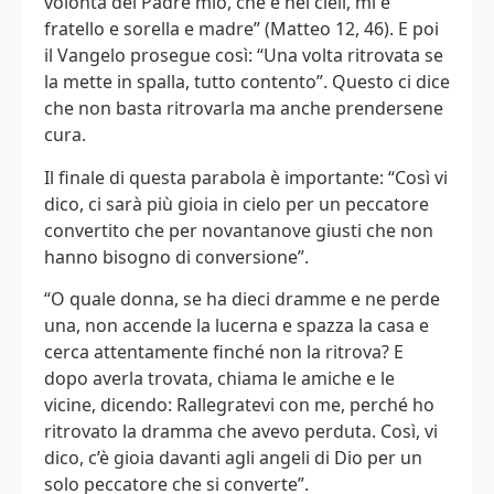
volontà del Padre mio, che è nei cieli, mi è
fratello e sorella e madre” (Matteo 12, 46). E poi
il Vangelo prosegue così: “Una volta ritrovata se
la mette in spalla, tutto contento”. Questo ci dice
che non basta ritrovarla ma anche prendersene
cura.
Il finale di questa parabola è importante: “Così vi
dico, ci sarà più gioia in cielo per un peccatore
convertito che per novantanove giusti che non
hanno bisogno di conversione”.
“O quale donna, se ha dieci dramme e ne perde
una, non accende la lucerna e spazza la casa e
cerca attentamente finché non la ritrova? E
dopo averla trovata, chiama le amiche e le
vicine, dicendo: Rallegratevi con me, perché ho
ritrovato la dramma che avevo perduta. Così, vi
dico, c’è gioia davanti agli angeli di Dio per un
solo peccatore che si converte”.