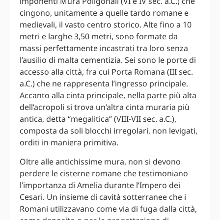
imponenti Mura Poligonali (VI e IV sec. a.C.) che
cingono, unitamente a quelle tardo romane e
medievali, il vasto centro storico. Alte fino a 10
metri e larghe 3,50 metri, sono formate da
massi perfettamente incastrati tra loro senza
l’ausilio di malta cementizia. Sei sono le porte di
accesso alla città, fra cui Porta Romana (III sec.
a.C.) che ne rappresenta l’ingresso principale.
Accanto alla cinta principale, nella parte più alta
dell’acropoli si trova un’altra cinta muraria più
antica, detta “megalitica” (VIII-VII sec. a.C.),
composta da soli blocchi irregolari, non levigati,
orditi in maniera primitiva.
Oltre alle antichissime mura, non si devono
perdere le cisterne romane che testimoniano
l’importanza di Amelia durante l’Impero dei
Cesari. Un insieme di cavità sotterranee che i
Romani utilizzavano come via di fuga dalla città,