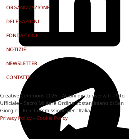
ORGANIZZAZIONE
DELEGAZIONI
FONDAZIONE
NOTIZIE
NEWSLETTER
CONTATTI
Creative Commons 2026 – Alcuni diritti riservati – Sito
Ufficiale – Sacro Militare Ordine Costantiniano di San
Giorgio – Real Commissione per l’Italia
Privacy Policy
–
Cookie Policy