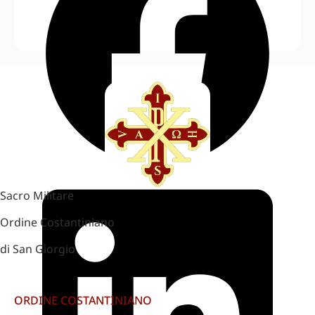
Sacro Militare
Ordine Costantiniano
di San Giorgio
ORDINE COSTANTINIANO