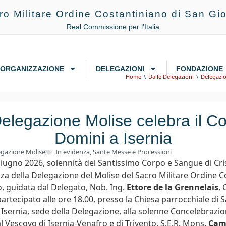
ro Militare Ordine Costantiniano di San Gio
Real Commissione per l’Italia
ORGANIZZAZIONE
DELEGAZIONI
FONDAZIONE
Home
Dalle Delegazioni
Delegazi
elegazione Molise celebra il C
Domini a Isernia
egazione Molise
In evidenza
,
Sante Messe e Processioni
ugno 2026, solennità del Santissimo Corpo e Sangue di Cri
a della Delegazione del Molise del Sacro Militare Ordine C
o, guidata dal Delegato, Nob. Ing.
Ettore de la Grennelais
, 
 partecipato alle ore 18.00, presso la Chiesa parrocchiale di
 Isernia, sede della Delegazione, alla solenne Concelebrazio
l Vescovo di Isernia-Venafro e di Trivento, S.E.R. Mons.
Cami