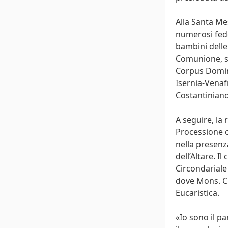
Alla Santa Me
numerosi fedeli
bambini delle
Comunione, se
Corpus Domini
Isernia-Vena
Costantiniano
A seguire, la
Processione c
nella presenz
dell’Altare. I
Circondariale 
dove Mons. Cib
Eucaristica.
«Io sono il pa