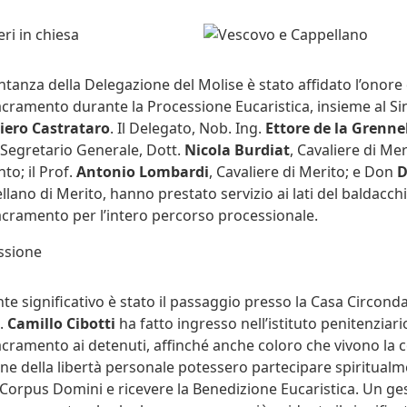
tanza della Delegazione del Molise è stato affidato l’onore d
cramento durante la Processione Eucaristica, insieme al Si
iero Castrataro
. Il Delegato, Nob. Ing.
Ettore de la Grenne
il Segretario Generale, Dott.
Nicola Burdiat
, Cavaliere di Me
to; il Prof.
Antonio Lombardi
, Cavaliere di Merito; e Don
D
llano di Merito, hanno prestato servizio ai lati del baldacch
cramento per l’intero percorso processionale.
e significativo è stato il passaggio presso la Casa Circonda
.
Camillo Cibotti
ha fatto ingresso nell’istituto penitenziari
cramento ai detenuti, affinché anche coloro che vivono la 
ione della libertà personale potessero partecipare spiritualm
 Corpus Domini e ricevere la Benedizione Eucaristica. Un ges