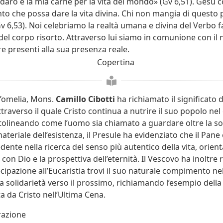
 darò è la mia carne per la vita del mondo» (Gv 6,51). Gesù co
to che possa dare la vita divina. Chi non mangia di questo
 (Gv 6,53). Noi celebriamo la realtà umana e divina del Verbo 
del corpo risorto. Attraverso lui siamo in comunione con il 
e presenti alla sua presenza reale.
l’omelia, Mons.
Camillo Cibotti
ha richiamato il significato d
traverso il quale Cristo continua a nutrire il suo popolo n
ottolineando come l’uomo sia chiamato a guardare oltre la so
eriale dell’esistenza, il Presule ha evidenziato che il Pane 
edente nella ricerca del senso più autentico della vita, orie
on Dio e la prospettiva dell’eternità. Il Vescovo ha inoltre 
ipazione all’Eucaristia trovi il suo naturale compimento nell
la solidarietà verso il prossimo, richiamando l’esempio della
a da Cristo nell’Ultima Cena.