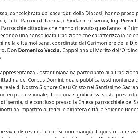
ssa, concelebrata dai sacerdoti della Diocesi, hanno preso 
, tutti i Parroci di Isernia, il Sindaco di Isernia, Ing.
Piero 
 Parrocchie cittadine che hanno ricevuto quest’anno la Pri
condo una consolidata tradizione che caratterizza la cele
 nella città molisana, coordinata dal Cerimoniere della Dio
fro, Don
Domenico Veccia
, Cappellano di Merito dell’Ordine
.
 rappresentanza Costantiniana ha partecipato alla tradiziona
ittadina del Corpus Domini, quale pubblica testimonianza d
a reale di Nostro Signore Gesù Cristo nel Santissimo Sacr
l corteo processionale, dopo una significativa sosta presso l
di Isernia, si è concluso presso la Chiesa parrocchiale del 
otti ha impartito ai fedeli e all’intera città la Solenne Bene
ne vivo, disceso dal cielo. Se uno mangia di questo pane viv