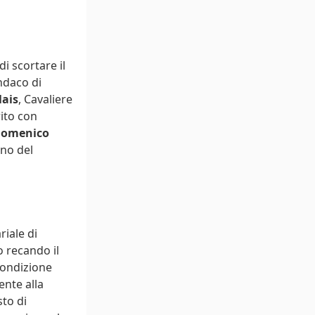
i scortare il
ndaco di
lais
, Cavaliere
rito con
omenico
ino del
riale di
o recando il
condizione
ente alla
to di