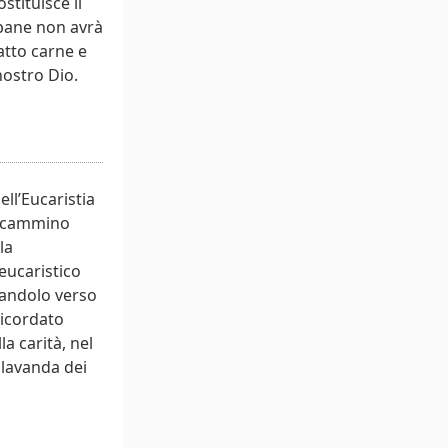
stituisce il
 pane non avrà
fatto carne e
nostro Dio.
ell’Eucaristia
el cammino
la
eucaristico
ntandolo verso
ricordato
a carità, nel
 lavanda dei