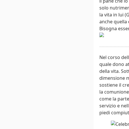
il pane che io
solo nutrimen
la vita in lui
anche quella 
Bisogna esser
Nel corso del
quale dono at
della vita. S
dimensione mat
sostiene il cr
la comunione c
come la partec
servizio e nel
piedi compiut