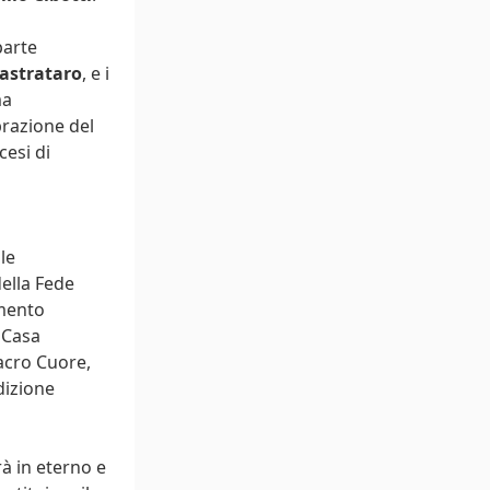
parte
Castrataro
, e i
ma
brazione del
cesi di
le
ella Fede
amento
a Casa
Sacro Cuore,
dizione
rà in eterno e