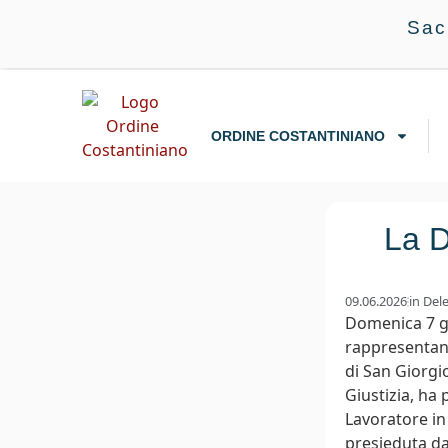
Sac
ORDINE COSTANTINIANO
La D
09.06.2026
in
Del
Domenica 7 gi
rappresentanz
di San Giorgi
Giustizia, ha
Lavoratore in
presieduta da