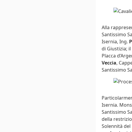
Alla rappresen
Santissimo Sa
Isernia, Ing.
P
di Giustizia; 
Placca d’Argen
Veccia
, Cappe
Santissimo Sa
Particolarment
Isernia. Mons
Santissimo Sa
della restriz
Solennità del