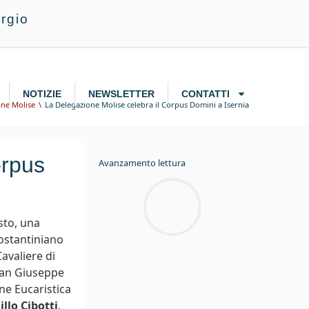
rgio
NOTIZIE
NEWSLETTER
CONTATTI
one Molise
La Delegazione Molise celebra il Corpus Domini a Isernia
orpus
Avanzamento lettura
sto, una
ostantiniano
Cavaliere di
 San Giuseppe
ne Eucaristica
llo Cibotti
.