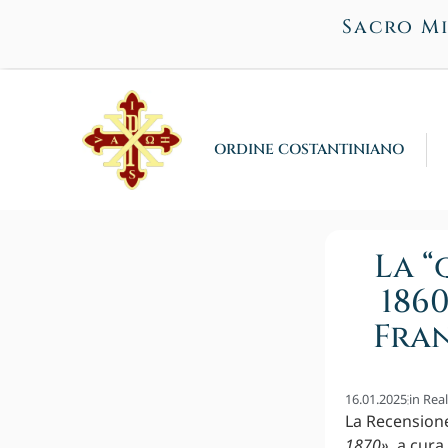
Sacro Mi
ORDINE COSTANTINIANO
La “
186
Fran
16.01.2025
in
Rea
La Recensione
1870»
, a cura