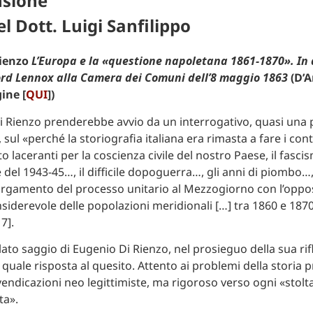
nsione
l Dott. Luigi Sanfilippo
Rienzo
L’Europa e la «questione napoletana 1861-1870». In 
ord Lennox alla Camera dei Comuni dell’8 maggio 1863
(D’A
ine [
QUI
])
Di Rienzo prenderebbe avvio da un interrogativo, quasi una
, sul «perché la storiografia italiana era rimasta a fare i con
o laceranti per la coscienza civile del nostro Paese, il fascis
le del 1943-45…, il difficile dopoguerra…, gli anni di piombo…
llargamento del processo unitario al Mezzogiorno con l’oppos
siderevole delle popolazioni meridionali […] tra 1860 e 1870
7].
olato saggio di Eugenio Di Rienzo, nel prosieguo della sua ri
 quale risposta al quesito. Attento ai problemi della storia 
vendicazioni neo legittimiste, ma rigoroso verso ogni «stolt
ta».