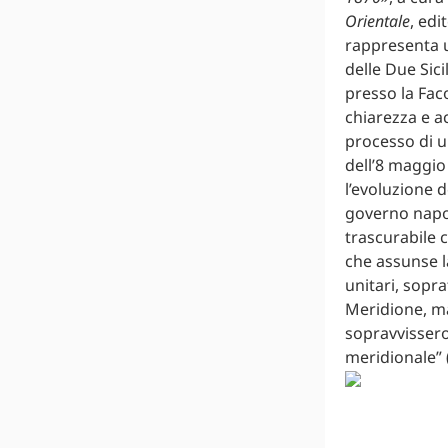
Orientale
, edi
rappresenta u
delle Due Sici
presso la Faco
chiarezza e a
processo di u
dell’8 maggio
l’evoluzione d
governo napol
trascurabile 
che assunse l
unitari, sopra
Meridione, ma
sopravvissero
meridionale” (