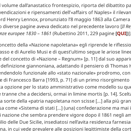
l volume dall’anastatico frontespizio, riporta del dibattito 
ivendicazioni e ripensamenti dell’«affairs of Naples» il rilevan
ord Henry Lennox, pronunziato l’8 maggio 1863 alla Camera
nzo diverse pagine aveva dedicato nel precedente lavoro [
Il R
otenze europee 1830 – 1861
(Rubettino 2011, 229 pagine
[
QUI
]
)]
oncetto della «Nazione napoletana» egli riprende le riflessio
sso e di Aurelio Musi e di quest’ultimo segue le ariose line
e del concetto di «Nazione – Regnum» [p. 11] dal suo appar
definizione giannoniana, adattando il pensiero di Thomas
endendolo funzionale allo «stato nazionale» prodromo, con
e di Francesco Barra [1993, p. 71] di un primo risorgimento i
ata opzione per lo stato amministrativo come modello su que
 tranne che a decidersi, ormai in limine mortis [p. 14]. Scelt
a sorte della «patria napoletana non scisse […] alla più gra
tesa come «Sistema di stati […] (una) confederazione ma mai i
di nazione che sembra prendere vigore dopo il 1861 negli am
lio delle Due Sicilie, insediatosi nell’avita residenza farnes
a, in cui vede prevalere alle posizioni legittimiste della cort