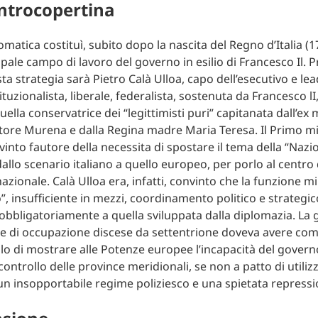
ntrocopertina
omatica costituì, subito dopo la nascita del Regno d’Italia (
cipale campo di lavoro del governo in esilio di Francesco Il. P
ta strategia sarà Pietro Calà Ulloa, capo dell’esecutivo e lea
tuzionalista, liberale, federalista, sostenuta da Francesco lI,
lla conservatrice dei “legittimisti puri” capitanata dall’ex 
tore Murena e dalla Regina madre Maria Teresa. Il Primo mi
into fautore della necessita di spostare il tema della “Nazi
llo scenario italiano a quello europeo, per porlo al centro 
nazionale. Calà Ulloa era, infatti, convinto che la funzione mi
”, insufficiente in mezzi, coordinamento politico e strategi
obbligatoriamente a quella sviluppata dalla diplomazia. La g
ze di occupazione discese da settentrione doveva avere com
llo di mostrare alle Potenze europee l’incapacità del govern
ontrollo delle province meridionali, se non a patto di utiliz
 un insopportabile regime poliziesco e una spietata repressi