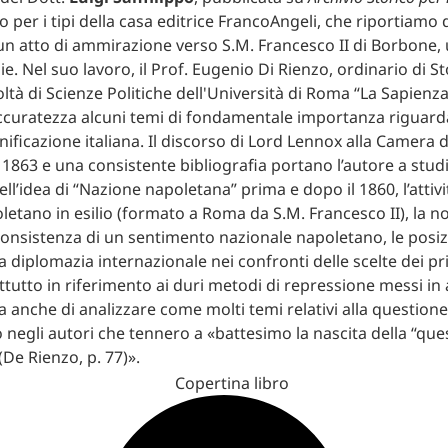
to per i tipi della casa editrice FrancoAngeli, che riportiamo 
n atto di ammirazione verso S.M. Francesco II di Borbone, 
lie. Nel suo lavoro, il Prof. Eugenio Di Rienzo, ordinario di 
ltà di Scienze Politiche dell'Università di Roma “La Sapienza
ccuratezza alcuni temi di fondamentale importanza riguarda
nificazione italiana. Il discorso di Lord Lennox alla Camera
 1863 e una consistente bibliografia portano l’autore a stud
ell’idea di “Nazione napoletana” prima e dopo il 1860, l’attivi
etano in esilio (formato a Roma da S.M. Francesco II), la n
consistenza di un sentimento nazionale napoletano, le posizi
a diplomazia internazionale nei confronti delle scelte dei pr
ttutto in riferimento ai duri metodi di repressione messi in 
 anche di analizzare come molti temi relativi alla question
 negli autori che tennero a «battesimo la nascita della “que
De Rienzo, p. 77)».