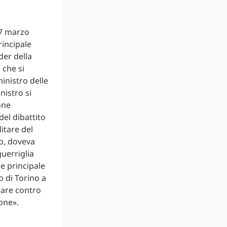
17 marzo
rincipale
der della
 che si
ministro delle
nistro si
one
del dibattito
litare del
co, doveva
uerriglia
e principale
o di Torino a
zare contro
one».