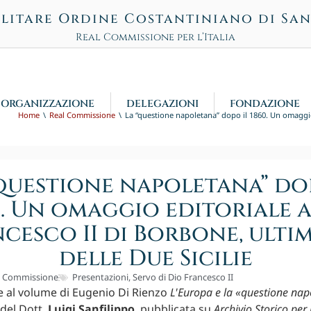
litare Ordine Costantiniano di Sa
Real Commissione per l’Italia
ORGANIZZAZIONE
DELEGAZIONI
FONDAZIONE
Home
Real Commissione
La “questione napoletana” dopo il 1860. Un omaggio 
questione napoletana” do
0. Un omaggio editoriale a 
cesco II di Borbone, ulti
delle Due Sicilie
l Commissione
Presentazioni
,
Servo di Dio Francesco II
 al volume di Eugenio Di Rienzo
L'Europa e la «questione na
 del Dott.
Luigi Sanfilippo
, pubblicata su
Archivio Storico per l