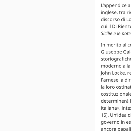
L’appendice a
inglese, tra r
discorso di L
cui il Di Rie
Sicilie e le p
In merito al c
Giuseppe Gala
storiografich
moderno alla 
John Locke, r
Farnese, a dir
la loro ostin
costituzionale
determinerà l
italiana», in
15]. Un’idea 
governo in esi
ancora papalin