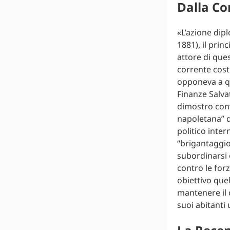
Dalla Co
«L’azione dipl
1881), il prin
attore di ques
corrente costi
opponeva a que
Finanze Salva
dimostro conv
napoletana” da
politico inter
“brigantaggio
subordinarsi 
contro le for
obiettivo que
mantenere il c
suoi abitanti