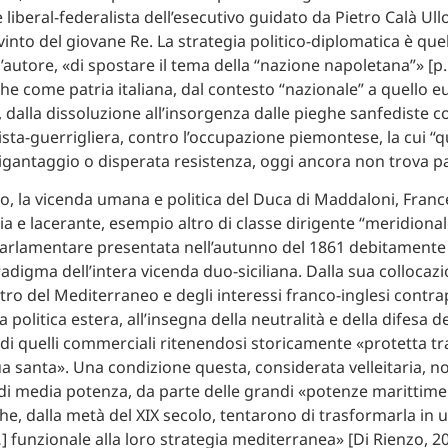
 liberal-federalista dell’esecutivo guidato da Pietro Calà Ul
into del giovane Re. La strategia politico-diplomatica è quel
autore, «di spostare il tema della “nazione napoletana”» [p.
he come patria italiana, dal contesto “nazionale” a quello 
 dalla dissoluzione all’insorgenza dalle pieghe sanfediste c
ista-guerrigliera, contro l’occupazione piemontese, la cui “q
brigantaggio o disperata resistenza, oggi ancora non trova p
nzo, la vicenda umana e politica del Duca di Maddaloni, Fran
ia e lacerante, esempio altro di classe dirigente “meridional
parlamentare presentata nell’autunno del 1861 debitamente
adigma dell’intera vicenda duo-siciliana. Dalla sua collocaz
entro del Mediterraneo e degli interessi franco-inglesi contr
ua politica estera, all’insegna della neutralità e della difesa d
a di quelli commerciali ritenendosi storicamente «protetta tr
qua santa». Una condizione questa, considerata velleitaria, 
di media potenza, da parte delle grandi «potenze marittime
che, dalla metà del XIX secolo, tentarono di trasformarla in 
 funzionale alla loro strategia mediterranea» [Di Rienzo, 201