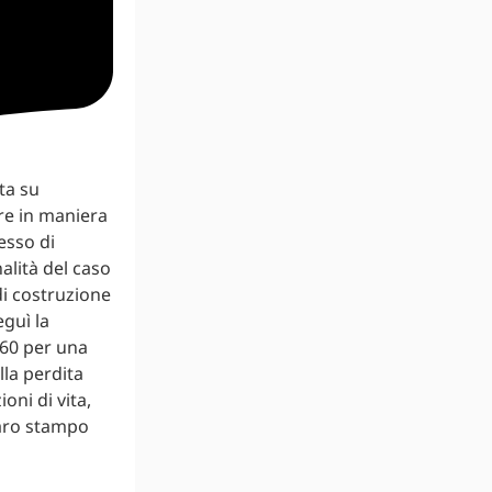
ta su
ere in maniera
esso di
alità del caso
di costruzione
eguì la
860 per una
lla perdita
oni di vita,
iaro stampo