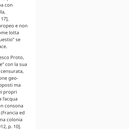
loa con
la,
 17],
europeo e non
ome lotta
uestio” se
ace.
cesco Proto,
e” con la sua
 censurata,
ione geo-
apposti ma
ei propri
a l’acqua
non consona
 (Francia ed
una colonia
2, p. 10].