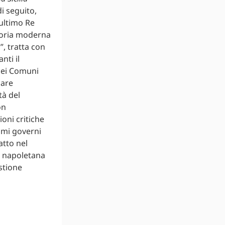
di seguito,
ultimo Re
Storia moderna
”, tratta con
nti il
 dei Comuni
iare
tà del
on
oni critiche
imi governi
atto nel
e napoletana
stione