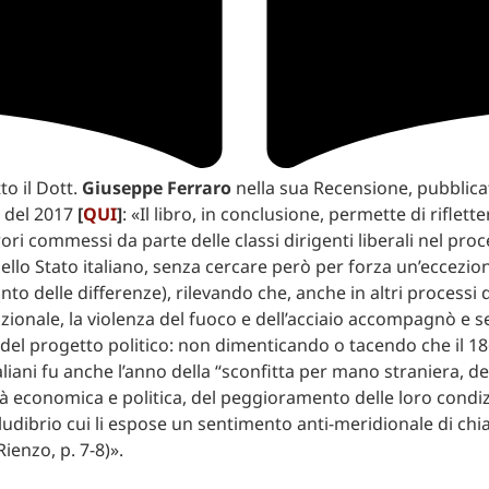
to il Dott.
Giuseppe Ferraro
nella sua Recensione, pubblica
 del 2017
[
QUI
]
: «Il libro, in conclusione, permette di riflett
rori commessi da parte delle classi dirigenti liberali nel proc
ello Stato italiano, senza cercare però per forza un’eccezion
to delle differenze), rilevando che, anche in altri processi 
zionale, la violenza del fuoco e dell’acciaio accompagnò e s
 del progetto politico: non dimenticando o tacendo che il 1
aliani fu anche l’anno della “sconfitta per mano straniera, de
à economica e politica, del peggioramento delle loro condizi
l ludibrio cui li espose un sentimento anti-meridionale di ch
Rienzo, p. 7-8)».