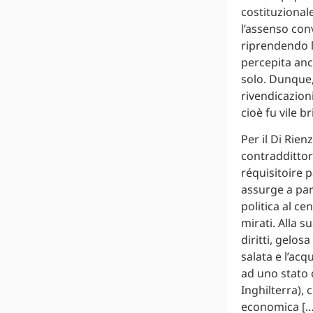
costituzionale
l’assenso conv
riprendendo l’
percepita anc
solo. Dunque,
rivendicazion
cioè fu vile 
Per il Di Rie
contraddittor
réquisitoire 
assurge a par
politica al c
mirati. Alla s
diritti, gelos
salata e l’ac
ad uno stato 
Inghilterra), 
economica […]