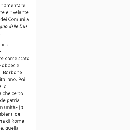
parlamentare
te e rivelante
 dei Comuni a
egno delle Due
.
ni di
e
ire come stato
 Hobbes e
 i Borbone-
taliano. Poi
llo
a che certo
nde patria
n unità» [p.
bienti del
iana di Roma
e, quella