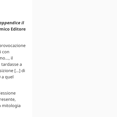
appendice il
mico Editore
 provocazione
ti con
mo…, il
, tardasse a
izione […] di
 a quel
flessione
presente,
a mitologia