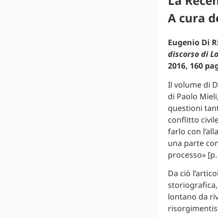
La Rece
A cura de
Eugenio Di 
discorso di L
2016, 160 pag
Il volume di 
di Paolo Mieli
questioni tant
conflitto civi
farlo con l’a
una parte con
processo» [p. 
Da ciò l’artic
storiografica,
lontano da ri
risorgimentis