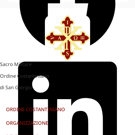
Sacro Militare
Ordine Costantiniano
di San Giorgio
ORDINE COSTANTINIANO
ORGANIZZAZIONE