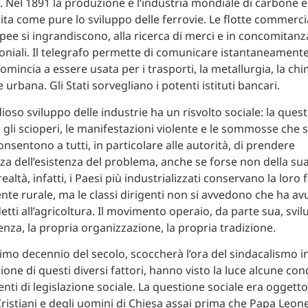
. Nel 1891 la produzione e l’industria mondiale di carbone e 
ita come pure lo sviluppo delle ferrovie. Le flotte commercia
ee si ingrandiscono, alla ricerca di merci e in concomitanz
oniali. Il telegrafo permette di comunicare istantaneament
à comincia a essere usata per i trasporti, la metallurgia, la chi
e urbana. Gli Stati sorvegliano i potenti istituti bancari.
oso sviluppo delle industrie ha un risvolto sociale: la ques
, gli scioperi, le manifestazioni violente e le sommosse che s
onsentono a tutti, in particolare alle autorità, di prendere
a dell’esistenza del problema, anche se forse non della su
ealtà, infatti, i Paesi più industrializzati conservano la loro
te rurale, ma le classi dirigenti non si avvedono che ha avut
etti all’agricoltura. Il movimento operaio, da parte sua, svil
enza, la propria organizzazione, la propria tradizione.
ltimo decennio del secolo, scoccherà l’ora del sindacalismo i
ione di questi diversi fattori, hanno visto la luce alcune con
nti di legislazione sociale. La questione sociale era oggetto
ristiani e degli uomini di Chiesa assai prima che Papa Leone