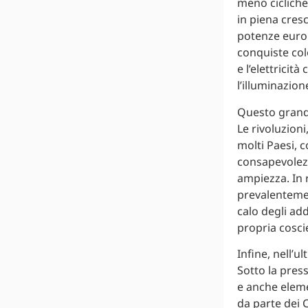
meno cicliche
in piena cresc
potenze europ
conquiste col
e l’elettricit
l’illuminazion
Questo grandi
Le rivoluzioni
molti Paesi, c
consapevolezz
ampiezza. In r
prevalentemen
calo degli add
propria cosci
Infine, nell’u
Sotto la press
e anche eleme
da parte dei C