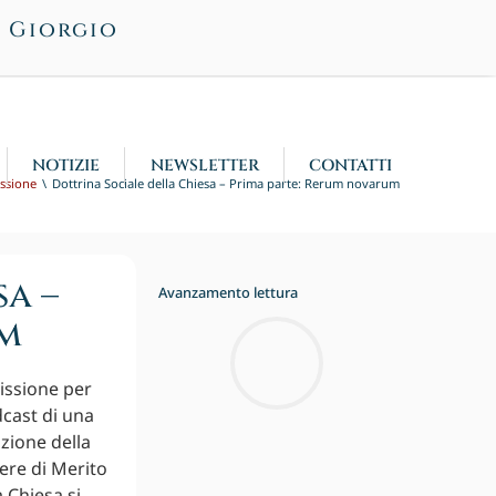
n Giorgio
NOTIZIE
NEWSLETTER
CONTATTI
ssione
Dottrina Sociale della Chiesa – Prima parte: Rerum novarum
a –
Avanzamento lettura
um
issione per
dcast di una
azione della
iere di Merito
 Chiesa si