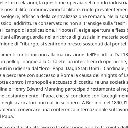
delle loro relazioni, la questione operaia nel mondo industria
e possibilità: comunicazioni facilitate, ruolo prevalenteme
svolgere, efficacia della centralizzazione romana. Nella sost
ssico, addirittura conservatore: non si transige sulla “tesi” 
 il campo di applicazione, l'”ipotesi”, esige apertura e flessib
stiani all’avanguardia nella ricerca di giustizia in materia soci
Unione di Friburgo, si sentirono presto sostenuti dal pontefi
imenti contribuirono alla maturazione dell’Enciclica. Dal 1
n pellegrinaggio alla Città eterna interi treni di operai che, 
ti in udienza dal “loro” Papa. Dagli Stati Uniti il Cardinale 
 a perorare con successo a Roma la causa dei Knights of La
lotta contro i monopoli e accusato di costituire una società 
dinale Henry Edward Manning partecipa direttamente al ne
 costantemente il Papa, che, si conclude con l’accogliment
 degli scaricatori portuali in sciopero. A Berlino, nel 1890, 
 volendo convocare una conferenza internazionale sul lav
l Papa.
lica è maturata attraverso la riflessione e sotto la spinta del