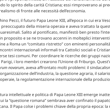
do lo spirito della carità Cristiana; essi rimproverano ai pr
ealismo di fronte alle necessità dell’economia.
no Pecci, il futuro Papa Leone XIII, all’epoca in cui era Ves
a preoccupato della miseria operaia e aveva trattato la ques
quaresimali. Salito al pontificato, manifestò ben presto l’int
in proposito e se ne trovano accenni in molteplici interventi
 fine a Roma un “comitato ristretto” con eminenti personalità
ontri internazionali informali tra Cattolici sociali e Cristian
rse tesi comuni. Per coordinare le ricerche dei gruppi nazi
 Parigi, i loro membri crearono l’Unione di Friburgo. Quest’u
erum novarum
, aveva affrontato molti problemi: il sindacalis
’organizzazione dell’industria, la questione agraria, il salario
 operaie, la regolamentazione internazionale della produzi
ura intellettuale e politica di Papa Leone XIII emerge inatte
i la “questione romana” sembrava aver confinato il papato
icana. Il Papa colse i problemi chiave della propria epoca: l