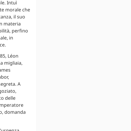
le. Intuì
nte morale che
anza, il suo
in materia
ilità, perfino
ale, in
ce.
885, Léon
a migliaia,
James
bor,
segreta. A
goziato,
o delle
l’Imperatore
oro, domanda
l’urgenza.