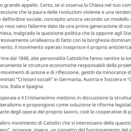
suo grande appello. Certo, se si osserva la Chiesa nel suo co
essione che la paura delle rivoluzioni violente e una tenden
 dell’ordine sociale, concepito ancora secondo un modello 
no reso vano l’allarme dato da una prima generazione di soci
Chiesa, malgrado la questione politica che la oppone agli Stati 
ressivamente un’alleanza di fatto con la borghesia dominant
mento, il movimento operaio inasprisce il proprio anticleric
rtire dal 1848, alte personalità Cattoliche fanno sentire la l
eramente le strutture economiche responsabili della prolet
ovimenti di azione e di riflessione, gestiti da minoranze di 
nati “Cristiani sociali” in Germania, Austria e Svizzera e “C
ncia, Italia e Spagna.
operaia e il Cristianesimo mettono in discussione la struttu
liberalismo e propongono come soluzione le riforme legislati
arte degli operai del proprio lavoro, cioè le cooperative di 
altro movimento di Cattolici che si interessano della questio
gers”, propone, invece, un riassetto del funzionamento del 