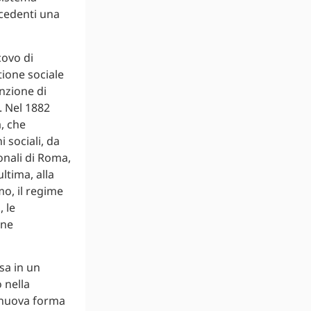
ecedenti una
covo di
tione sociale
enzione di
. Nel 1882
, che
i sociali, da
onali di Roma,
ltima, alla
mo, il regime
, le
one
sa in un
 nella
a nuova forma