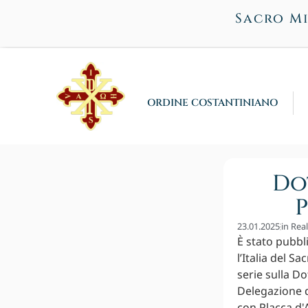
Sacro Mi
ORDINE COSTANTINIANO
Do
P
23.01.2025
in
Rea
È stato pubbl
l’Italia del S
serie sulla Do
Delegazione d
con Placca d'