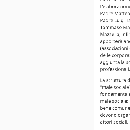
L’elaborazion
Padre Matteo L
Padre Luigi Ta
Tommaso Maria
Mazzella; infi
apporterà anco
(associazioni 
delle corporaz
aggiunta la so
professionali.
La struttura d
“male sociale”
fondamentale 
male sociale: 
bene comune (2
devono organi
attori sociali.