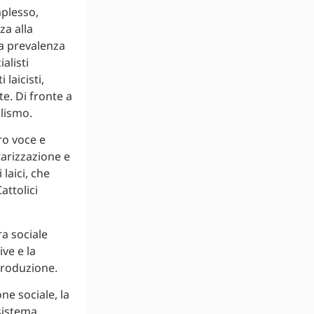
mplesso,
za alla
a prevalenza
alisti
laicisti,
e. Di fronte a
alismo.
oro voce e
arizzazione e
laici, che
attolici
ra sociale
ve e la
produzione.
ne sociale, la
sistema