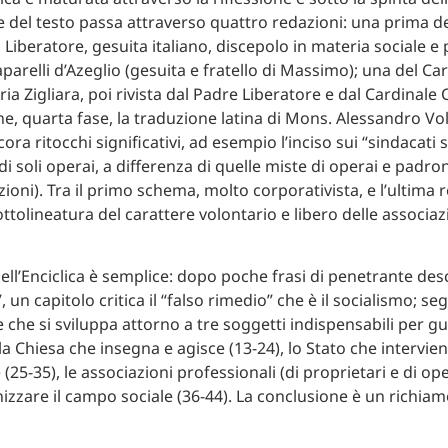
e del testo passa attraverso quattro redazioni: una prima de
iberatore, gesuita italiano, discepolo in materia sociale e p
parelli d’Azeglio (gesuita e fratello di Massimo); una del Ca
 Zigliara, poi rivista dal Padre Liberatore e dal Cardinale 
ne, quarta fase, la traduzione latina di Mons. Alessandro Vol
ra ritocchi significativi, ad esempio l’inciso sui “sindacati 
di soli operai, a differenza di quelle miste di operai e padro
ioni). Tra il primo schema, molto corporativista, e l’ultima 
ttolineatura del carattere volontario e libero delle associaz
ell’Enciclica è semplice: dopo poche frasi di penetrante des
, un capitolo critica il “falso rimedio” che è il socialismo; se
che si sviluppa attorno a tre soggetti indispensabili per g
la Chiesa che insegna e agisce (13-24), lo Stato che interviene
5-35), le associazioni professionali (di proprietari e di ope
zzare il campo sociale (36-44). La conclusione è un richiamo