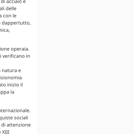
di acciaio è
li delle
a con le
e dappertutto,
mica,
tione operaia.
i verificano in
a natura e
 fisionomia
o inizio il
uppa la
nternazionale.
quiste sociali
 di attenzione
 XIII