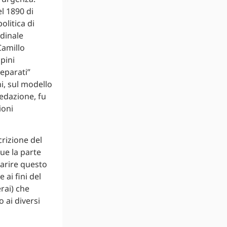
l 1890 di
olitica di
rdinale
Camillo
pini
separati”
ni, sul modello
redazione, fu
ioni
crizione del
gue la parte
uarire questo
 ai fini del
rai) che
 ai diversi