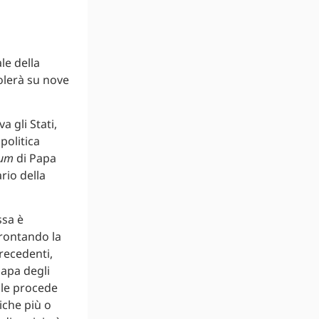
le della
colerà su nove
 gli Stati,
politica
rum
di Papa
rio della
ssa è
frontando la
precedenti,
Papa degli
iale procede
iche più o