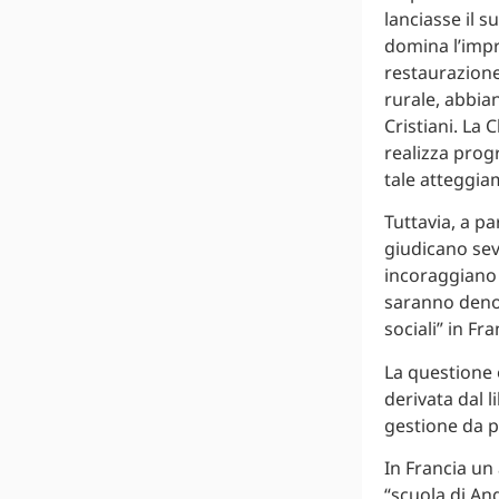
lanciasse il 
domina l’impr
restaurazione
rurale, abbia
Cristiani. La 
realizza prog
tale atteggia
Tuttavia, a pa
giudicano sev
incoraggiano m
saranno denomi
sociali” in Fra
La questione 
derivata dal 
gestione da p
In Francia un 
“scuola di An