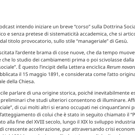
dcast intendo iniziare un breve “corso” sulla Dottrina Socia
ico e senza pretese di sistematicità accademica, che si arti
 dal titolo provocatorio, sullo stile “manageriale” di Gesù.
scitata l’ardente brama di cose nuove, che da tempo muoveva
e che lo studio dei cambiamenti prima o poi scivolasse dalla 
ociale”. È questo l’incipit della Lettera enciclica
Rerum nova
bblicata il 15 maggio 1891, e considerata come l’atto origina
le della Chiesa.
cile parlare di una origine storica, poiché inevitabilmente e
preliminari che studi ulteriori consentono di illuminare. Af
iale”, di cui molti altri si erano occupati nei cinquant’anni 
l’atteggiamento di colui che è stato in seguito chiamato il “
ato alla fine del XVIII secolo, lungo il XIX lo sviluppo industr
di crescente accelerazione, pur attraversando crisi econom