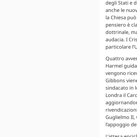
degli Stati e 
anche le nuov
la Chiesa può 
pensiero è cla
dottrinale, ma
audacia. I Cri
particolare l’
Quattro avven
Harmel guida i
vengono ricevu
Gibbons viene
sindacato in 
Londra il Car
aggiornandone
rivendicazioni
Guglielmo II,
l’appoggio de
L’attesa encic