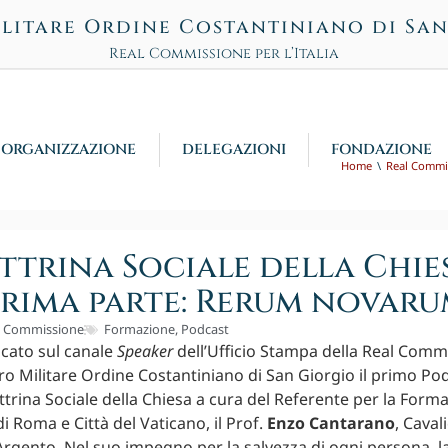
litare Ordine Costantiniano di Sa
Real Commissione per l’Italia
ORGANIZZAZIONE
DELEGAZIONI
FONDAZIONE
Home
Real Commi
ttrina Sociale della Chies
rima parte: Rerum novar
l Commissione
Formazione
,
Podcast
icato sul canale
Speaker
dell’Ufficio Stampa della Real Comm
acro Militare Ordine Costantiniano di San Giorgio il primo Po
ttrina Sociale della Chiesa a cura del Referente per la Form
i Roma e Città del Vaticano, il Prof.
Enzo Cantarano
, Caval
Argento. Nel suo impegno per la salvezza di ogni persona, la