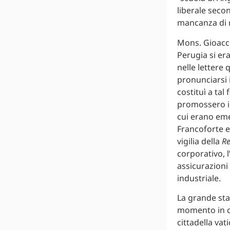
liberale secon
mancanza di r
Mons. Gioacchi
Perugia si er
nelle lettere 
pronunciarsi 
costituì a tal
promossero inc
cui erano eme
Francoforte e
vigilia della
R
corporativo, l
assicurazioni
industriale.
La grande stat
momento in cu
cittadella vat