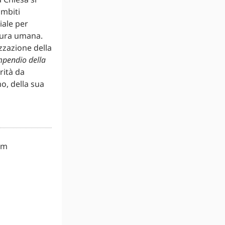
ambiti
iale per
atura umana.
zzazione della
pendio della
rità da
o, della sua
um