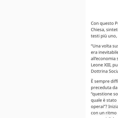
Con questo Po
Chiesa, sintet
testi più uno,
“Una volta su
era inevitabil
all’economia s
Leone XIII, pu
Dottrina Socia
È sempre diffi
preceduta da 
“questione soc
quale è stato 
operai”? Inizi
con un ritmo 