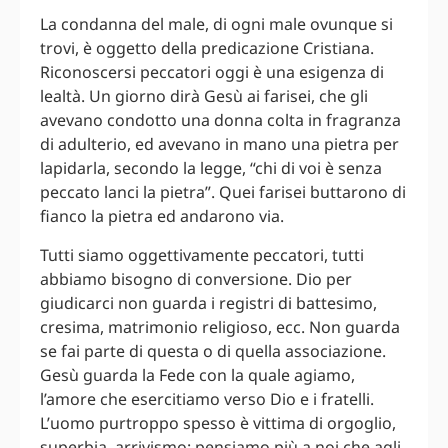
La condanna del male, di ogni male ovunque si
trovi, è oggetto della predicazione Cristiana.
Riconoscersi peccatori oggi è una esigenza di
lealtà. Un giorno dirà Gesù ai farisei, che gli
avevano condotto una donna colta in fragranza
di adulterio, ed avevano in mano una pietra per
lapidarla, secondo la legge, “chi di voi è senza
peccato lanci la pietra”. Quei farisei buttarono di
fianco la pietra ed andarono via.
Tutti siamo oggettivamente peccatori, tutti
abbiamo bisogno di conversione. Dio per
giudicarci non guarda i registri di battesimo,
cresima, matrimonio religioso, ecc. Non guarda
se fai parte di questa o di quella associazione.
Gesù guarda la Fede con la quale agiamo,
l’amore che esercitiamo verso Dio e i fratelli.
L’uomo purtroppo spesso è vittima di orgoglio,
superbia, arrivismo: pensiamo più a noi che agli