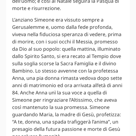
dell’uomo; e così al Natale seguirà la Pasqua di
morte e risurrezione.
L’anziano Simeone era vissuto sempre a
Gerusalemme e, uomo dalla fede profonda,
viveva nella fiduciosa speranza di vedere, prima
di morire, con i suoi occhi il Messia, promesso
da Dio al suo popolo: quella mattina, illuminato
dallo Spirito Santo, si era recato al Tempio dove
sulla soglia scorse la Sacra Famiglia e il divino
Bambino. Lo stesso avvenne con la profetessa
Anna, una pia donna rimasta vedova dopo sette
anni di matrimonio ed ora arrivata all’età di anni
84. Anche Anna unì la sua voce a quella di
Simeone per ringraziare l’Altissimo, che aveva
così mantenuto la sua promessa. Simeone
guardando Maria, la madre di Gesù, profetizza:
“A te, donna, una spada trafiggerà l’anima”, un
presagio della futura passione e morte di Gesù