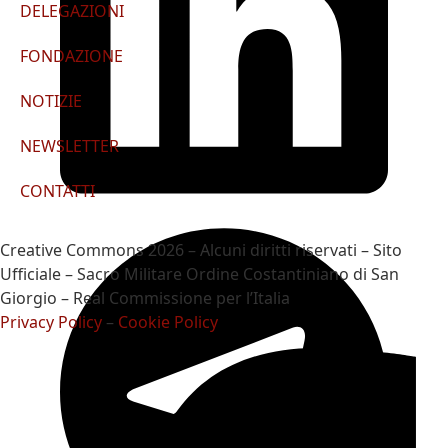
DELEGAZIONI
FONDAZIONE
NOTIZIE
NEWSLETTER
CONTATTI
Creative Commons 2026 – Alcuni diritti riservati – Sito
Ufficiale – Sacro Militare Ordine Costantiniano di San
Giorgio – Real Commissione per l’Italia
Privacy Policy
–
Cookie Policy