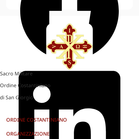
Sacro Militare
Ordine Costantiniano
di San Giorgio
ORDINE COSTANTINIANO
ORGANIZZAZIONE