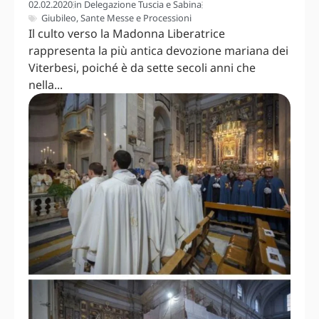
02.02.2020
in
Delegazione Tuscia e Sabina
Giubileo
,
Sante Messe e Processioni
Il culto verso la Madonna Liberatrice
rappresenta la più antica devozione mariana dei
Viterbesi, poiché è da sette secoli anni che
nella...