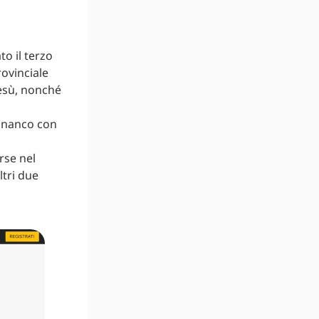
o il terzo
rovinciale
Gesù, nonché
financo con
rse nel
ltri due