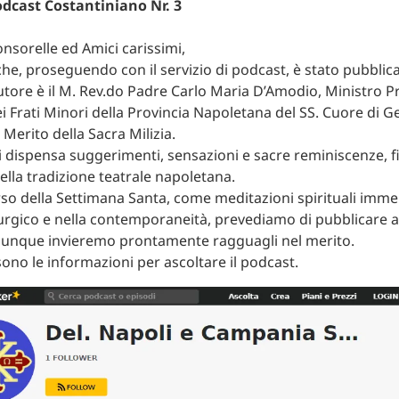
cast Costantiniano Nr. 3
onsorelle ed Amici carissimi,
he, proseguendo con il servizio di podcast, è stato pubblicat
autore è il M. Rev.do Padre Carlo Maria D’Amodio, Ministro P
ei Frati Minori della Provincia Napoletana del SS. Cuore di 
Merito della Sacra Milizia.
i dispensa suggerimenti, sensazioni e sacre reminiscenze, 
ella tradizione teatrale napoletana.
rso della Settimana Santa, come meditazioni spirituali imme
turgico e nella contemporaneità, prevediamo di pubblicare a
unque invieremo prontamente ragguagli nel merito.
sono le informazioni per ascoltare il podcast.