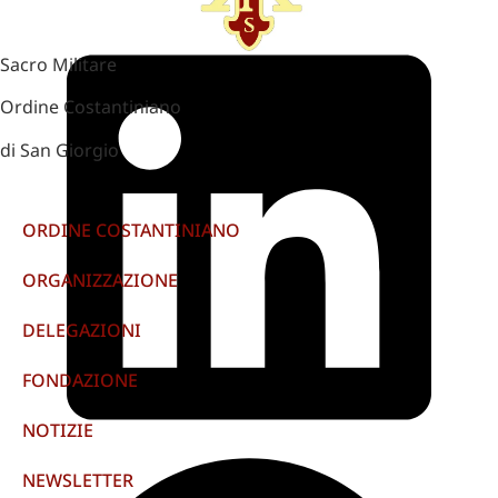
Sacro Militare
Ordine Costantiniano
di San Giorgio
ORDINE COSTANTINIANO
ORGANIZZAZIONE
DELEGAZIONI
FONDAZIONE
NOTIZIE
NEWSLETTER