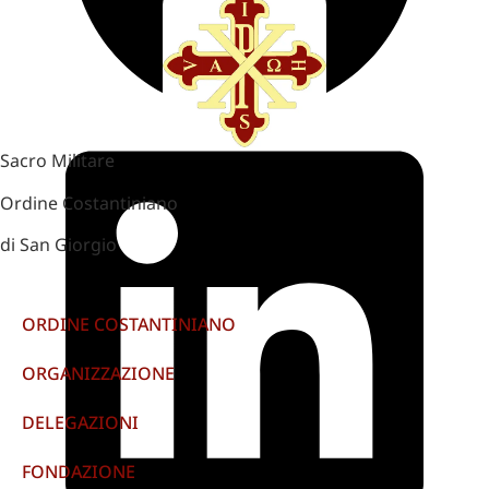
Sacro Militare
Ordine Costantiniano
di San Giorgio
ORDINE COSTANTINIANO
ORGANIZZAZIONE
DELEGAZIONI
FONDAZIONE