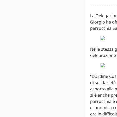
La Delegazion
Giorgio ha of
parrocchia Sa
Nella stessa 
Celebrazione 
“L’Ordine Co
di solidarietà
asporto alla m
si è anche pr
parrocchia è c
economica con
era in diffico