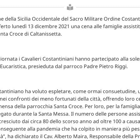
e della Sicilia Occidentale del Sacro Militare Ordine Costant
ferto lunedì 13 dicembre 2021 una cena alle famiglie assistit
nta Croce di Caltanissetta.
giornata i Cavalieri Costantiniani hanno partecipato alla sol
Eucaristica, presieduta dal parroco Padre Pietro Riggi.
stantiniano ha voluto espletare, come ormai consuetudine
 nei confronti dei meno fortunati della città, offrendo loro c
ensa della parrocchia Santa Croce. Per loro, per la famiglia
egato durante la Santa Messa. Il numero delle persone assist
resciuto dai circa 80 dello scorso anno ad oltre 100 a causa 
seguente alla pandemia che ha colpito in maniera più pesa
ltà”, ha dichiarato il Cav. Alberto Maira, Responsabile della P