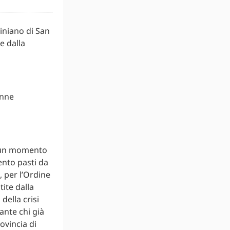
iniano di San
e dalla
enne
, un momento
ento pasti da
, per l’Ordine
ite dalla
della crisi
nte chi già
rovincia di