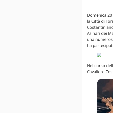
Domenica 20 s
la Città di T
Costantiniano
Asinari dei M
una numerosa 
ha partecipato
Nel corso dell
Cavaliere Cos