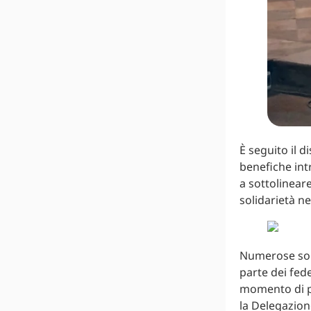
È seguito il d
benefiche int
a sottolineare
solidarietà n
Numerose sono
parte dei fed
momento di pr
la Delegazion