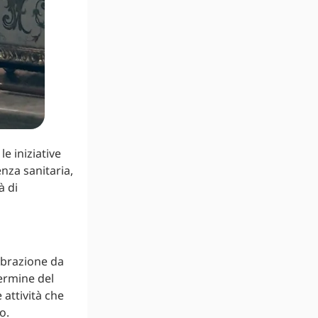
e iniziative
nza sanitaria,
à di
ebrazione da
termine del
attività che
o.