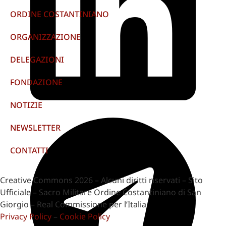
ORDINE COSTANTINIANO
ORGANIZZAZIONE
DELEGAZIONI
FONDAZIONE
NOTIZIE
NEWSLETTER
CONTATTI
Creative Commons 2026 – Alcuni diritti riservati – Sito
Ufficiale – Sacro Militare Ordine Costantiniano di San
Giorgio – Real Commissione per l’Italia
Privacy Policy
–
Cookie Policy