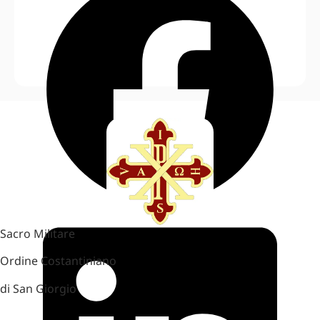
Sacro Militare
Ordine Costantiniano
di San Giorgio