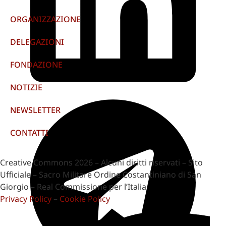
ORGANIZZAZIONE
DELEGAZIONI
FONDAZIONE
NOTIZIE
NEWSLETTER
CONTATTI
Creative Commons 2026 – Alcuni diritti riservati – Sito
Ufficiale – Sacro Militare Ordine Costantiniano di San
Giorgio – Real Commissione per l’Italia
Privacy Policy
–
Cookie Policy