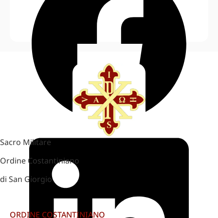
Sacro Militare
Ordine Costantiniano
di San Giorgio
ORDINE COSTANTINIANO