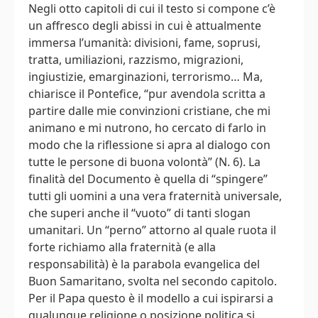
Negli otto capitoli di cui il testo si compone c’è
un affresco degli abissi in cui è attualmente
immersa l’umanità: divisioni, fame, soprusi,
tratta, umiliazioni, razzismo, migrazioni,
ingiustizie, emarginazioni, terrorismo… Ma,
chiarisce il Pontefice, “pur avendola scritta a
partire dalle mie convinzioni cristiane, che mi
animano e mi nutrono, ho cercato di farlo in
modo che la riflessione si apra al dialogo con
tutte le persone di buona volontà” (N. 6). La
finalità del Documento è quella di “spingere”
tutti gli uomini a una vera fraternità universale,
che superi anche il “vuoto” di tanti slogan
umanitari. Un “perno” attorno al quale ruota il
forte richiamo alla fraternità (e alla
responsabilità) è la parabola evangelica del
Buon Samaritano, svolta nel secondo capitolo.
Per il Papa questo è il modello a cui ispirarsi a
qualunque religione o posizione politica si