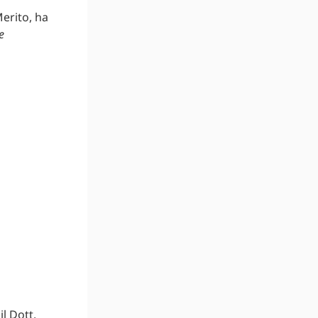
Merito, ha
e
il Dott.