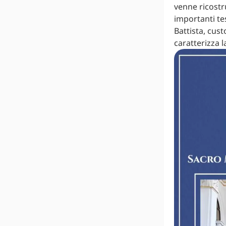
venne ricostru
importanti te
Battista, cus
caratterizza la