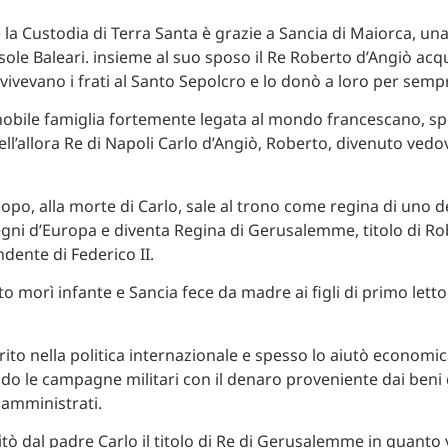
e la Custodia di Terra Santa è grazie a Sancia di Maiorca, un
sole Baleari. insieme al suo sposo il Re Roberto d’Angiò acqu
vivevano i frati al Santo Sepolcro e lo donò a loro per semp
obile famiglia fortemente legata al mondo francescano, spo
 dell’allora Re di Napoli Carlo d’Angiò, Roberto, divenuto vedo
opo, alla morte di Carlo, sale al trono come regina di uno d
gni d’Europa e diventa Regina di Gerusalemme, titolo di Ro
dente di Federico II.
rto morì infante e Sancia fece da madre ai figli di primo lett
arito nella politica internazionale e spesso lo aiutò econom
o le campagne militari con il denaro proveniente dai beni d
amministrati.
tò dal padre Carlo il titolo di Re di Gerusalemme in quanto 