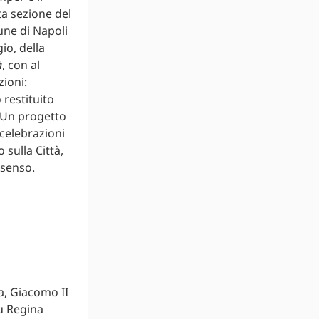
a sezione del
une di Napoli
io, della
à
, con al
zioni:
 restituito
. Un progetto
 celebrazioni
sulla Città,
 senso.
ca, Giacomo II
fu Regina