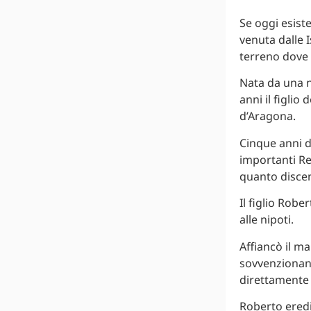
Se oggi esist
venuta dalle I
terreno dove 
Nata da una n
anni il figlio
d’Aragona.
Cinque anni d
importanti Re
quanto discen
Il figlio Robe
alle nipoti.
Affiancò il m
sovvenzionand
direttamente 
Roberto eredi