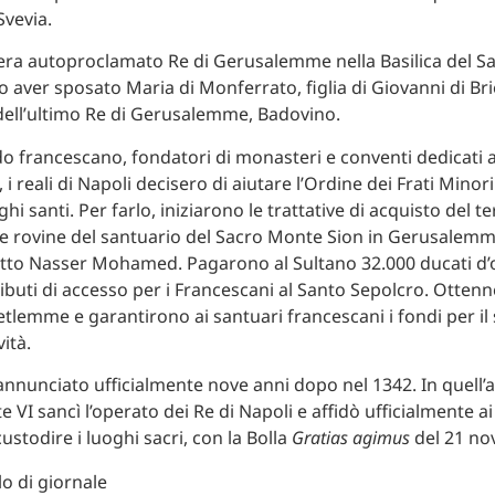
Svevia.
i era autoproclamato Re di Gerusalemme nella Basilica del S
o aver sposato Maria di Monferrato, figlia di Giovanni di Br
ell’ultimo Re di Gerusalemme, Badovino.
do francescano, fondatori di monasteri e conventi dedicati 
e, i reali di Napoli decisero di aiutare l’Ordine dei Frati Minor
oghi santi. Per farlo, iniziarono le trattative di acquisto del t
e rovine del santuario del Sacro Monte Sion in Gerusalemme
itto Nasser Mohamed. Pagarono al Sultano 32.000 ducati d’
ributi di accesso per i Francescani al Santo Sepolcro. Otten
Betlemme e garantirono ai santuari francescani i fondi per i
vità.
annunciato ufficialmente nove anni dopo nel 1342. In quell’an
 VI sancì l’operato dei Re di Napoli e affidò ufficialmente a
custodire i luoghi sacri, con la Bolla
Gratias agimus
del 21 no