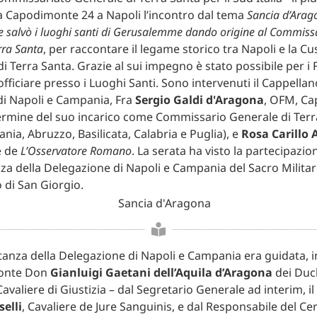
a Capodimonte 24 a Napoli l’incontro dal tema
Sancia d’Arago
 salvò i luoghi santi di Gerusalemme dando origine al Commiss
rra Santa
, per raccontare il legame storico tra Napoli e la Cu
i Terra Santa. Grazie al sui impegno è stato possibile per i
fficiare presso i Luoghi Santi. Sono intervenuti il Cappella
di Napoli e Campania, Fra
Sergio Galdi d'Aragona
, OFM, Ca
 termine del suo incarico come Commissario Generale di Terr
nia, Abruzzo, Basilicata, Calabria e Puglia), e
Rosa Carillo
e de
L’Osservatore Romano
. La serata ha visto la partecipazio
a della Delegazione di Napoli e Campania del Sacro Milita
 di San Giorgio.
anza della Delegazione di Napoli e Campania era guidata, i
Conte Don
Gianluigi Gaetani dell’Aquila d’Aragona
dei Duch
valiere di Giustizia – dal Segretario Generale ad interim, il
elli
, Cavaliere de Jure Sanguinis, e dal Responsabile del Ce