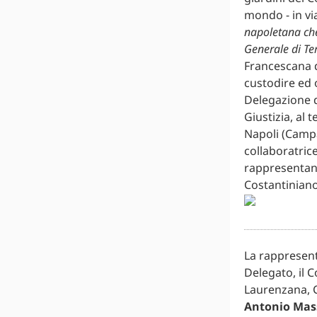
mondo - in vi
napoletana che
Generale di Te
Francescana d
custodire ed o
Delegazione 
Giustizia, al
Napoli (Campa
collaboratric
rappresentanz
Costantiniano
La rappresent
Delegato, il 
Laurenzana, Ca
Antonio Mass