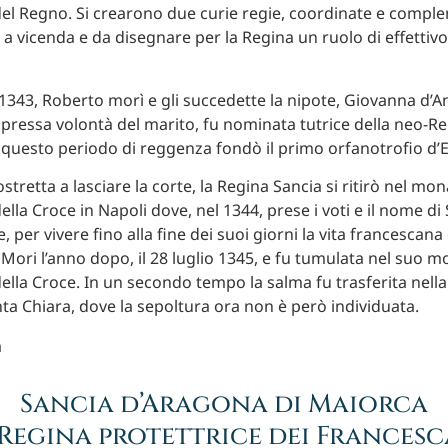
el Regno. Si crearono due curie regie, coordinate e complem
i a vicenda e da disegnare per la Regina un ruolo di effettiv
 1343, Roberto morì e gli succedette la nipote, Giovanna d’
spressa volontà del marito, fu nominata tutrice della neo-Re
 questo periodo di reggenza fondò il primo orfanotrofio d’
tretta a lasciare la corte, la Regina Sancia si ritirò nel mon
lla Croce in Napoli dove, nel 1344, prese i voti e il nome di
, per vivere fino alla fine dei suoi giorni la vita francescana
Mori l’anno dopo, il 28 luglio 1345, e fu tumulata nel suo m
ella Croce. In un secondo tempo la salma fu trasferita nella
nta Chiara, dove la sepoltura ora non è però individuata.
Sancia d’Aragona di Maiorca
 Regina protettrice dei Francesc