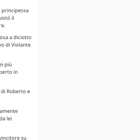
a principessa
istò il
re.
sa a diciotto
vo di Violante
ei più
berto in
o di Roberto e
icamente
a lei
vincitore su