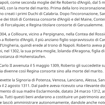
apoli, come seconda moglie del Re Roberto d’Angiò, dal 5 m
43, con la morte del marito. Prima della loro incoronazione
o creati i primi Duchi di Calabria. Dopo l’incoronazione, Sa
he dei titoli di Contessa consorte d’Angiò e del Maine, Cont
 di Forcalquier, e Regina titolare consorte di Gerusalemme.
304, a Collioure, vicino a Perpignano, nella Contea del Rossi
a Roberto d’Angiò, il più anziano figlio sopravvissuto di Car
’Ungheria, quindi erede al trono di Napoli. Roberto aveva pe
i, nel 1302, la sua prima moglie, Iolanda d’Aragona, figlia di 
Costanza di Hohenstaufen.
Carlo II avvenuta il 5 maggio 1309, Roberto gli succedette su
ia divenne così Regina consorte sino alla morte del marito.
cevette la Signoria di Potenza, Venosa, Lanciano, Alessa, Sa
a il 2 agosto 1311. Dal padre aveva ricevuto una rilevante do
amento di sua madre Esclarmonde, datato 24 marzo 1312, a
cia. Tutti questi beni andarono a costituire un patrimonio as
 le lasciò amministrare autonomamente, dandole anche not