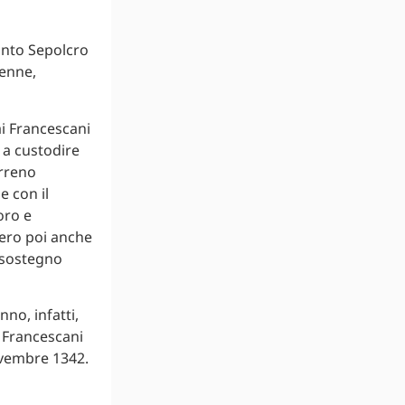
anto Sepolcro
ienne,
ai Francescani
i a custodire
erreno
 con il
oro e
nero poi anche
l sostegno
no, infatti,
i Francescani
vembre 1342.