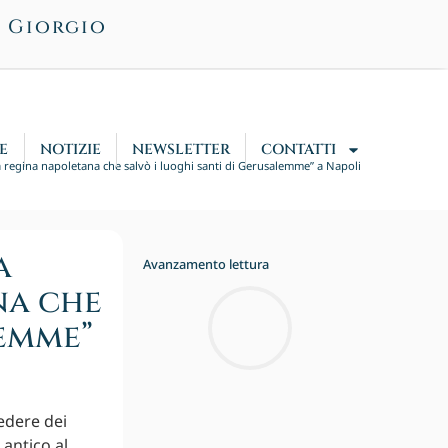
n Giorgio
E
NOTIZIE
NEWSLETTER
CONTATTI
a regina napoletana che salvò i luoghi santi di Gerusalemme” a Napoli
a
Avanzamento lettura
na che
lemme”
edere dei
 antico al