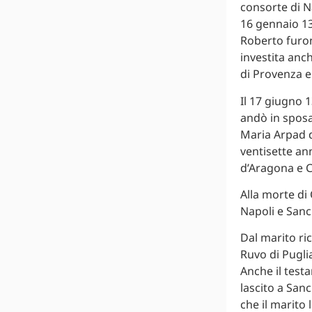
consorte di N
16 gennaio 13
Roberto furon
investita anc
di Provenza e
Il 17 giugno 1
andò in sposa 
Maria Arpad d
ventisette ann
d’Aragona e 
Alla morte di 
Napoli e Sanc
Dal marito ri
Ruvo di Pugli
Anche il test
lascito a San
che il marito