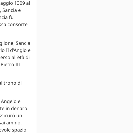
aggio 1309 al
, Sancia e
ncia fu
essa consorte
glione, Sancia
lo II d’Angiò e
rso all’età di
Pietro III
l trono di
n Angelo e
te in denaro.
ssicurò un
sai ampio,
evole spazio