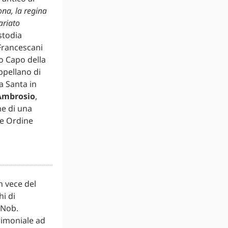
na, la regina
ariato
stodia
 Francescani
no Capo della
ppellano di
a Santa in
 Ambrosio
,
ne di una
re Ordine
n vece del
i di
 Nob.
rimoniale ad