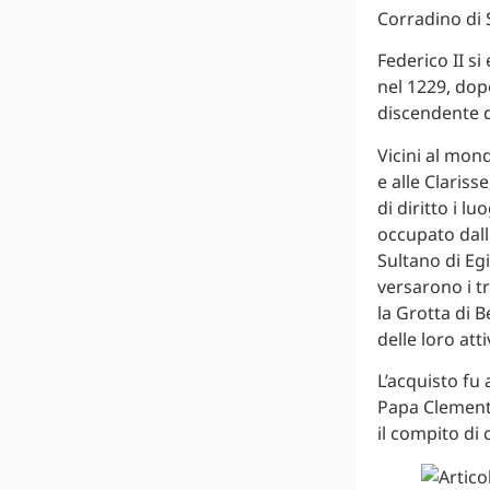
Corradino di 
Federico II s
nel 1229, dop
discendente d
Vicini al mon
e alle Clariss
di diritto i lu
occupato dall
Sultano di Eg
versarono i t
la Grotta di 
delle loro atti
L’acquisto fu 
Papa Clemente
il compito di 