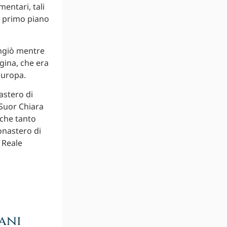
entari, tali
o primo piano
Angiò mentre
gina, che era
Europa.
astero di
 Suor Chiara
 che tanto
onastero di
 Reale
ani