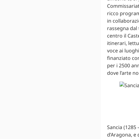
Commissariato
ricco program
in collaboraz
rassegna dal
centro il Cas
itinerari, le
voce ai luoghi
finanziato con
per i 2500 an
dove l’arte n
Sancia (1285 –
d’Aragona, e d