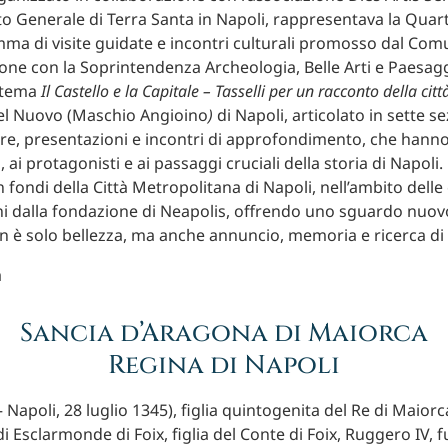
 Generale di Terra Santa in Napoli, rappresentava la Quart
ma di visite guidate e incontri culturali promosso dal Com
ione con la Soprintendenza Archeologia, Belle Arti e Paesagg
 tema
Il Castello e la Capitale – Tasselli per un racconto della citt
tel Nuovo (Maschio Angioino
)
di Napoli, articolato in sette se
tture, presentazioni e incontri di approfondimento, che hanno
, ai protagonisti e ai passaggi cruciali della storia di Napoli
 fondi della Città Metropolitana di Napoli, nell’ambito delle
ni dalla fondazione di Neapolis, offrendo uno sguardo nuovo 
on è solo bellezza, ma anche annuncio, memoria e ricerca di
Sancia d’Aragona di Maiorca
Regina di Napoli
 Napoli, 28 luglio 1345), figlia quintogenita del Re di Maior
i Esclarmonde di Foix, figlia del Conte di Foix, Ruggero IV, 