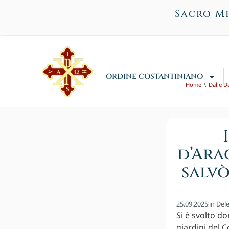
Sacro Mi
ORDINE COSTANTINIANO
Home
Dalle D
d’Ara
salvò
25.09.2025
in
Del
Si è svolto d
giardini del C