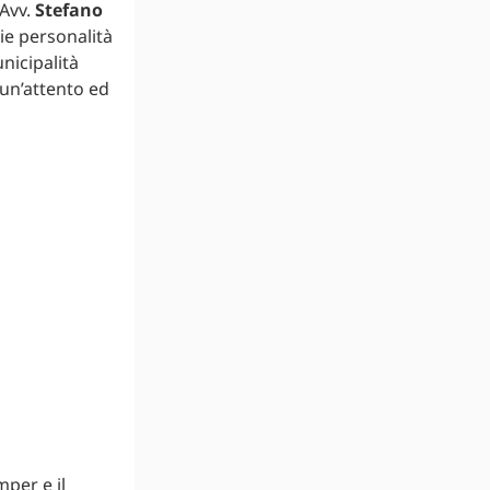
’Avv.
Stefano
ie personalità
nicipalità
d un’attento ed
mper e il