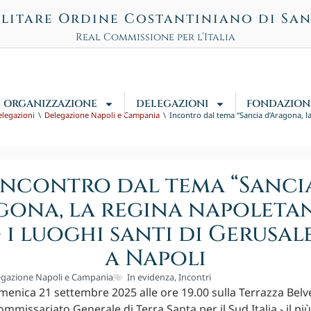
litare Ordine Costantiniano di Sa
Real Commissione per l’Italia
ORGANIZZAZIONE
DELEGAZIONI
FONDAZION
elegazioni
Delegazione Napoli e Campania
Incontro dal tema “Sancia d’Aragona, l
Incontro dal tema “Sanci
gona, la regina napoleta
 i luoghi santi di Gerusa
a Napoli
egazione Napoli e Campania
In evidenza
,
Incontri
omenica 21 settembre 2025 alle ore 19.00 sulla Terrazza Belv
ommissariato Generale di Terra Santa per il Sud Italia - il più