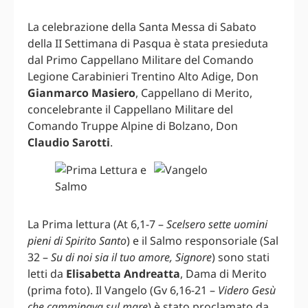
La celebrazione della Santa Messa di Sabato
della II Settimana di Pasqua è stata presieduta
dal Primo Cappellano Militare del Comando
Legione Carabinieri Trentino Alto Adige, Don
Gianmarco Masiero
, Cappellano di Merito,
concelebrante il Cappellano Militare del
Comando Truppe Alpine di Bolzano, Don
Claudio Sarotti
.
La Prima lettura (At 6,1-7 –
Scelsero sette uomini
pieni di Spirito Santo
) e il Salmo responsoriale (Sal
32 –
Su di noi sia il tuo amore, Signore
) sono stati
letti da
Elisabetta Andreatta
, Dama di Merito
(prima foto). Il Vangelo (Gv 6,16-21 –
Videro Gesù
che camminava sul mare
) è stato proclamato da