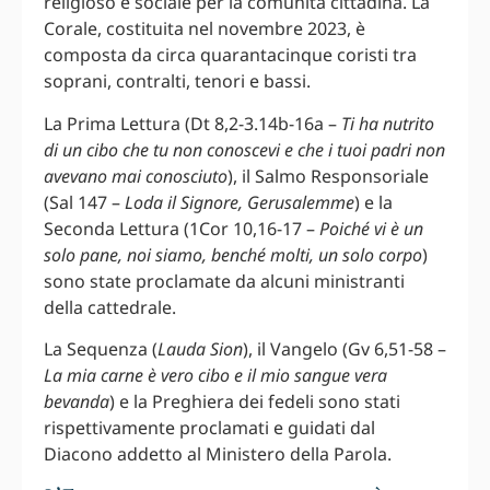
religioso e sociale per la comunità cittadina. La
Corale, costituita nel novembre 2023, è
composta da circa quarantacinque coristi tra
soprani, contralti, tenori e bassi.
La Prima Lettura (Dt 8,2-3.14b-16a –
Ti ha nutrito
di un cibo che tu non conoscevi e che i tuoi padri non
avevano mai conosciuto
), il Salmo Responsoriale
(Sal 147 –
Loda il Signore, Gerusalemme
) e la
Seconda Lettura (1Cor 10,16-17 –
Poiché vi è un
solo pane, noi siamo, benché molti, un solo corpo
)
sono state proclamate da alcuni ministranti
della cattedrale.
La Sequenza (
Lauda Sion
), il Vangelo (Gv 6,51-58 –
La mia carne è vero cibo e il mio sangue vera
bevanda
) e la Preghiera dei fedeli sono stati
rispettivamente proclamati e guidati dal
Diacono addetto al Ministero della Parola.