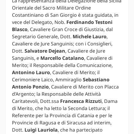
La rappresentanza della Delegazione della Sicilia
Orientale del Sacro Militare Ordine
Costantiniano di San Giorgio è stata guidata, in
vece del Delegato, Nob.
Ferdinando Testoni
Blasco
, Cavaliere Gran Croce di Giustizia, dal
Segretario Generale, Dott.
Michele Lauro
,
Cavaliere de Jure Sanguinis; con i Consiglieri,
Dott.
Salvatore Dejean
, Cavaliere de Jure
Sanguinis, e
Marcello Catalano
, Cavaliere di
Merito; il Responsabile della Comunicazione,
Antonino Lauro
, Cavaliere di Merito; il
Cerimoniere Laico, Ammiraglio
Sebastiano
Antonio Ponzio
, Cavaliere di Merito con Placca
d’Argento; la Responsabile delle Attività
Caritatevoli, Dott.ssa
Francesca Rizzuti
, Dama
di Merito, che ha letto la Seconda Lettura; il
Referente per la Provincia di Catania e per le
Provincie di Ragusa e di Siracusa ad interim,
Dott.
Luigi Lauriola
, che ha partecipato