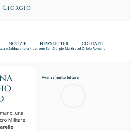
n Giorgio
NOTIZIE
NEWSLETTER
CONTATTI
scia e Sabina onora il patrono San Giorgio Martire ad Oriolo Romano
ina
Avanzamento lettura
gio
o
Romano, una
cro Militare
arello
,