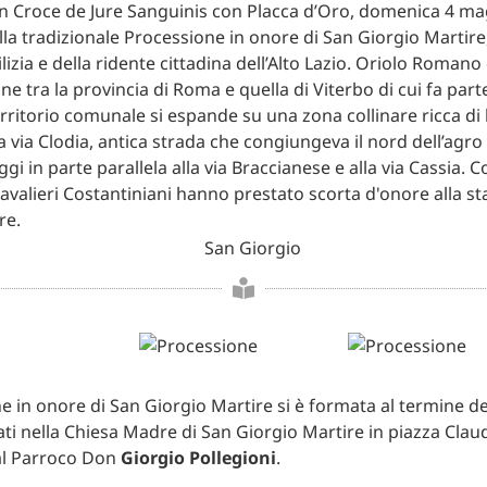
n Croce de Jure Sanguinis con Placca d’Oro, domenica 4 m
lla tradizionale Processione in onore di San Giorgio Martire
lizia e della ridente cittadina dell’Alto Lazio. Oriolo Romano
ne tra la provincia di Roma e quella di Viterbo di cui fa part
erritorio comunale si espande su una zona collinare ricca di 
la via Clodia, antica strada che congiungeva il nord dell’ag
ggi in parte parallela alla via Braccianese e alla via Cassia.
Cavalieri Costantiniani hanno prestato scorta d'onore alla st
re.
e in onore di San Giorgio Martire si è formata al termine de
ati nella Chiesa Madre di San Giorgio Martire in piazza Claud
al Parroco Don
Giorgio Pollegioni
.