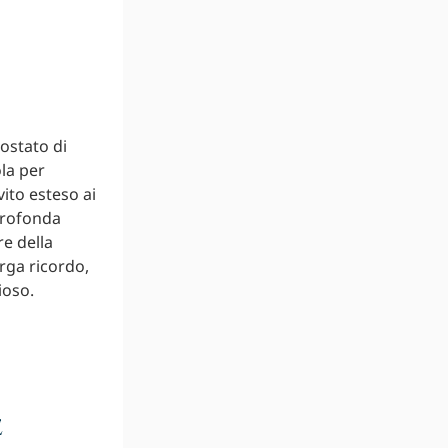
ostato di
ola per
vito esteso ai
profonda
e della
rga ricordo,
ioso.
e