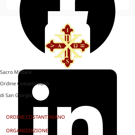
Sacro Militare
Ordine Costantiniano
di San Giorgio
ORDINE COSTANTINIANO
ORGANIZZAZIONE