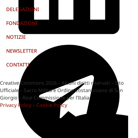
DELEGAZIONI
FONDAZIONE
NOTIZIE
NEWSLETTER
CONTATTI
Creative Commons 2026 – Alcuni diritti riservati – Sito
Ufficiale – Sacro Militare Ordine Costantiniano di San
Giorgio – Real Commissione per l’Italia
Privacy Policy
–
Cookie Policy